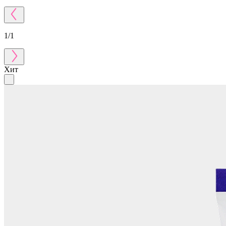
1
/
1
Хит