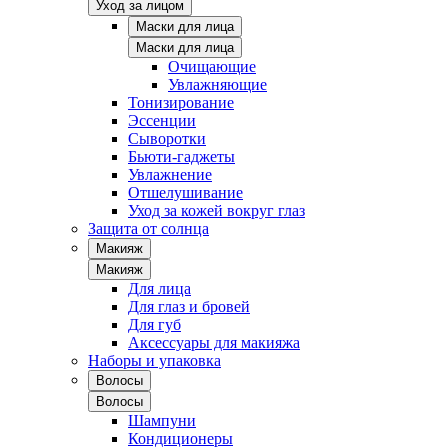
Уход за лицом
Маски для лица
Маски для лица
Очищающие
Увлажняющие
Тонизирование
Эссенции
Сыворотки
Бьюти-гаджеты
Увлажнение
Отшелушивание
Уход за кожей вокруг глаз
Защита от солнца
Макияж
Макияж
Для лица
Для глаз и бровей
Для губ
Аксессуары для макияжа
Наборы и упаковка
Волосы
Волосы
Шампуни
Кондиционеры