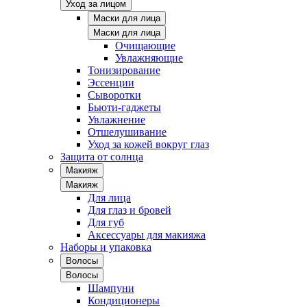
Уход за лицом
Маски для лица
Маски для лица
Очищающие
Увлажняющие
Тонизирование
Эссенции
Сыворотки
Бьюти-гаджеты
Увлажнение
Отшелушивание
Уход за кожей вокруг глаз
Защита от солнца
Макияж
Макияж
Для лица
Для глаз и бровей
Для губ
Аксессуары для макияжа
Наборы и упаковка
Волосы
Волосы
Шампуни
Кондиционеры