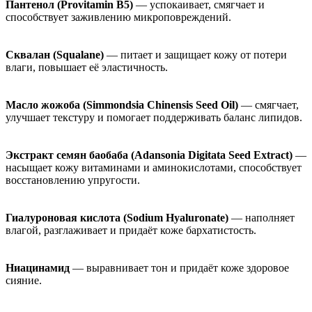
Пантенол
(Provitamin B5)
— успокаивает, смягчает и
способствует заживлению микроповреждений.
Сквалан (Squalane)
— питает и защищает кожу от потери
влаги, повышает её эластичность.
Масло жожоба (Simmondsia Chinensis Seed Oil)
— смягчает,
улучшает текстуру и помогает поддерживать баланс липидов.
Экстракт семян баобаба (Adansonia Digitata Seed Extract)
—
насыщает кожу витаминами и аминокислотами, способствует
восстановлению упругости.
Гиалуроновая кислота (Sodium Hyaluronate)
— наполняет
влагой, разглаживает и придаёт коже бархатистость.
Ниацинамид
— выравнивает тон и придаёт коже здоровое
сияние.