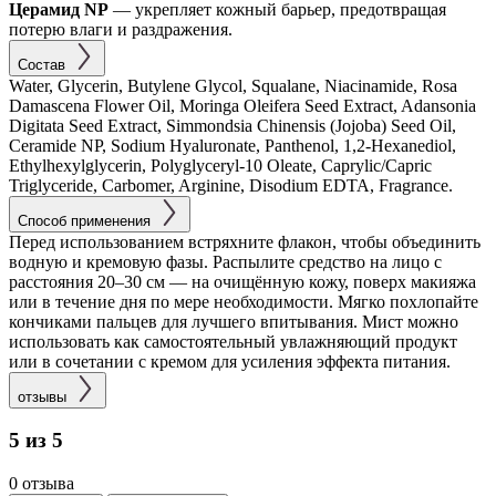
Церамид NP
— укрепляет кожный барьер, предотвращая
потерю влаги и раздражения.
Состав
Water, Glycerin, Butylene Glycol, Squalane, Niacinamide, Rosa
Damascena Flower Oil, Moringa Oleifera Seed Extract, Adansonia
Digitata Seed Extract, Simmondsia Chinensis (Jojoba) Seed Oil,
Ceramide NP, Sodium Hyaluronate, Panthenol, 1,2-Hexanediol,
Ethylhexylglycerin, Polyglyceryl-10 Oleate, Caprylic/Capric
Triglyceride, Carbomer, Arginine, Disodium EDTA, Fragrance.
Способ применения
Перед использованием встряхните флакон, чтобы объединить
водную и кремовую фазы. Распылите средство на лицо с
расстояния 20–30 см — на очищённую кожу, поверх макияжа
или в течение дня по мере необходимости. Мягко похлопайте
кончиками пальцев для лучшего впитывания. Мист можно
использовать как самостоятельный увлажняющий продукт
или в сочетании с кремом для усиления эффекта питания.
отзывы
5 из 5
0 отзыва