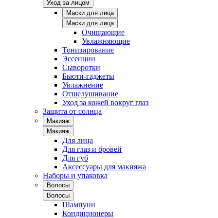
Уход за лицом
Маски для лица
Маски для лица
Очищающие
Увлажняющие
Тонизирование
Эссенции
Сыворотки
Бьюти-гаджеты
Увлажнение
Отшелушивание
Уход за кожей вокруг глаз
Защита от солнца
Макияж
Макияж
Для лица
Для глаз и бровей
Для губ
Аксессуары для макияжа
Наборы и упаковка
Волосы
Волосы
Шампуни
Кондиционеры