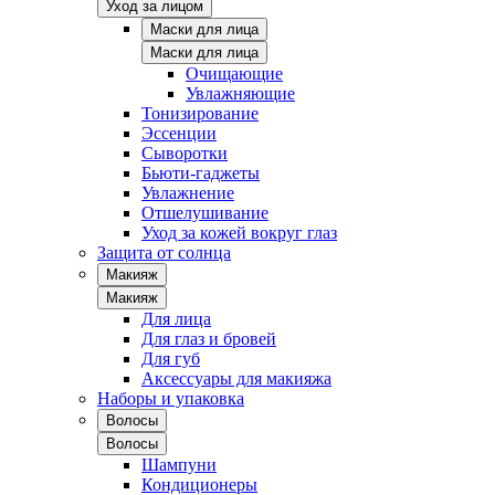
Уход за лицом
Маски для лица
Маски для лица
Очищающие
Увлажняющие
Тонизирование
Эссенции
Сыворотки
Бьюти-гаджеты
Увлажнение
Отшелушивание
Уход за кожей вокруг глаз
Защита от солнца
Макияж
Макияж
Для лица
Для глаз и бровей
Для губ
Аксессуары для макияжа
Наборы и упаковка
Волосы
Волосы
Шампуни
Кондиционеры