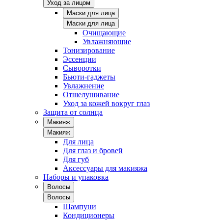
Уход за лицом
Маски для лица
Маски для лица
Очищающие
Увлажняющие
Тонизирование
Эссенции
Сыворотки
Бьюти-гаджеты
Увлажнение
Отшелушивание
Уход за кожей вокруг глаз
Защита от солнца
Макияж
Макияж
Для лица
Для глаз и бровей
Для губ
Аксессуары для макияжа
Наборы и упаковка
Волосы
Волосы
Шампуни
Кондиционеры