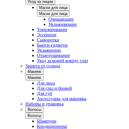
Уход за лицом
Маски для лица
Маски для лица
Очищающие
Увлажняющие
Тонизирование
Эссенции
Сыворотки
Бьюти-гаджеты
Увлажнение
Отшелушивание
Уход за кожей вокруг глаз
Защита от солнца
Макияж
Макияж
Для лица
Для глаз и бровей
Для губ
Аксессуары для макияжа
Наборы и упаковка
Волосы
Волосы
Шампуни
Кондиционеры