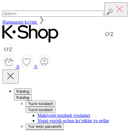
Hammasini ko'rish
O'Z
O'Z
0
0
Katalog
Katalog
Yuzni tozalash
Yuzni tozalash
Makiyajni tozalash vositalari
Yuzni yuvish uchun ko‘piklar va gellar
Yuz terisi parvarishi