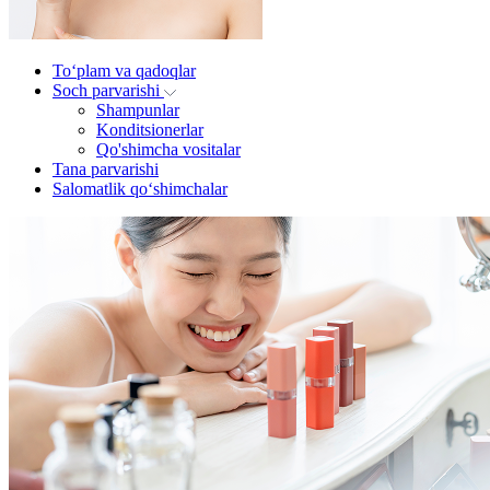
To‘plam va qadoqlar
Soch parvarishi
Shampunlar
Konditsionerlar
Qo'shimcha vositalar
Tana parvarishi
Salomatlik qo‘shimchalar