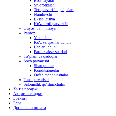
Essensiyalar
Sivorotkalar
Teri parvarishi gadjetlari
Namlovchi
Eksfoliatsiya
Ko'z atrofi parvarishi
Quyoshdan himoya
Pardoz
Yuz uchun
Ko'z va qoshlar uchun
Lablar uchun
Pardoz aksessuarlari
To‘plam va qadoqlar
Soch parvarishi
Shampunlar
Konditsionerlar
Qo'shimcha vositalar
Tana parvarishi
Salomatlik qo‘shimchalar
Хиты продаж
Акции и скидки
Бренды
Блог
Доставка и оплата