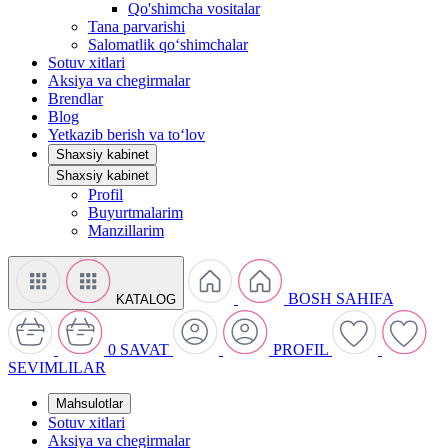
Qo'shimcha vositalar
Tana parvarishi
Salomatlik qo‘shimchalar
Sotuv xitlari
Aksiya va chegirmalar
Brendlar
Blog
Yetkazib berish va to‘lov
Shaxsiy kabinet
Shaxsiy kabinet
Profil
Buyurtmalarim
Manzillarim
BOSH SAHIFA
KATALOG
0
SAVAT
PROFIL
SEVIMLILAR
Mahsulotlar
Sotuv xitlari
Aksiya va chegirmalar