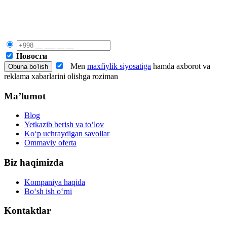
Новости
Men
maxfiylik siyosatiga
hamda axborot va
reklama xabarlarini olishga roziman
Ma’lumot
Blog
Yetkazib berish va to‘lov
Ko‘p uchraydigan savollar
Ommaviy oferta
Biz haqimizda
Kompaniya haqida
Bo‘sh ish o‘rni
Kontaktlar