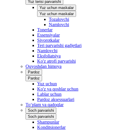
Yuz terisi parvarishi
Yuz uchun maskalar
Yuz uchun maskalar
Tozalovchi
Namlovchi
Tonerlar
Essensiyalar
Sivorotkalar
Teri parvarishi gadjetlari
Namlovchi
Eksfoliatsiya
Ko'z atrofi parvarishi
Quyoshdan himoya
Pardoz
Pardoz
Yuz uchun
Ko'z va qoshlar uchun
Lablar uchun
Pardoz aksessuarlari
To‘plam va qadoqlar
Soch parvarishi
Soch parvarishi
Shampunlar
Konditsionerlar