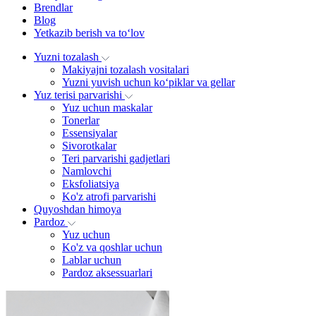
Brendlar
Blog
Yetkazib berish va to‘lov
Yuzni tozalash
Makiyajni tozalash vositalari
Yuzni yuvish uchun ko‘piklar va gellar
Yuz terisi parvarishi
Yuz uchun maskalar
Tonerlar
Essensiyalar
Sivorotkalar
Teri parvarishi gadjetlari
Namlovchi
Eksfoliatsiya
Ko'z atrofi parvarishi
Quyoshdan himoya
Pardoz
Yuz uchun
Ko'z va qoshlar uchun
Lablar uchun
Pardoz aksessuarlari