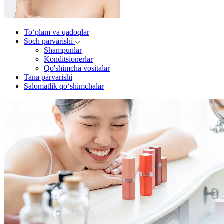
To‘plam va qadoqlar
Soch parvarishi
Shampunlar
Konditsionerlar
Qo'shimcha vositalar
Tana parvarishi
Salomatlik qo‘shimchalar