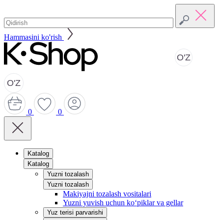
Hammasini ko'rish
O'Z
O'Z
0
0
Katalog
Katalog
Yuzni tozalash
Yuzni tozalash
Makiyajni tozalash vositalari
Yuzni yuvish uchun ko‘piklar va gellar
Yuz terisi parvarishi