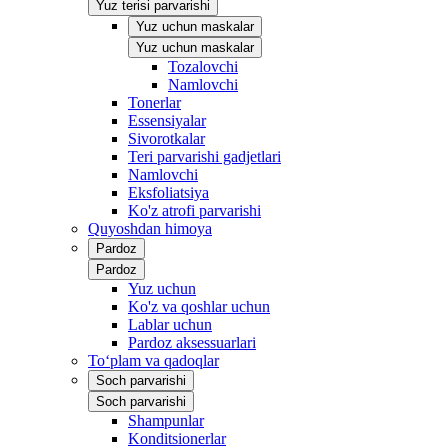
Yuz terisi parvarishi
Yuz uchun maskalar
Yuz uchun maskalar
Tozalovchi
Namlovchi
Tonerlar
Essensiyalar
Sivorotkalar
Teri parvarishi gadjetlari
Namlovchi
Eksfoliatsiya
Ko'z atrofi parvarishi
Quyoshdan himoya
Pardoz
Pardoz
Yuz uchun
Ko'z va qoshlar uchun
Lablar uchun
Pardoz aksessuarlari
To‘plam va qadoqlar
Soch parvarishi
Soch parvarishi
Shampunlar
Konditsionerlar