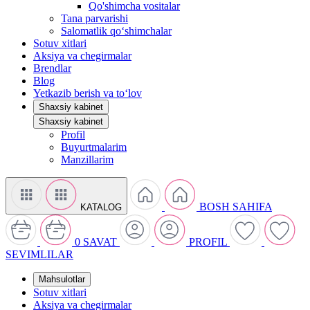
Qo'shimcha vositalar
Tana parvarishi
Salomatlik qo‘shimchalar
Sotuv xitlari
Aksiya va chegirmalar
Brendlar
Blog
Yetkazib berish va to‘lov
Shaxsiy kabinet
Shaxsiy kabinet
Profil
Buyurtmalarim
Manzillarim
BOSH SAHIFA
KATALOG
0
SAVAT
PROFIL
SEVIMLILAR
Mahsulotlar
Sotuv xitlari
Aksiya va chegirmalar