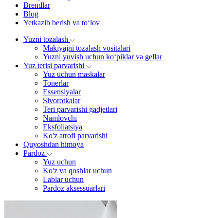
Brendlar
Blog
Yetkazib berish va to‘lov
Yuzni tozalash
Makiyajni tozalash vositalari
Yuzni yuvish uchun ko‘piklar va gellar
Yuz terisi parvarishi
Yuz uchun maskalar
Tonerlar
Essensiyalar
Sivorotkalar
Teri parvarishi gadjetlari
Namlovchi
Eksfoliatsiya
Ko'z atrofi parvarishi
Quyoshdan himoya
Pardoz
Yuz uchun
Ko'z va qoshlar uchun
Lablar uchun
Pardoz aksessuarlari