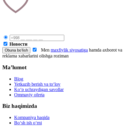
Новости
Men
maxfiylik siyosatiga
hamda axborot va
reklama xabarlarini olishga roziman
Ma’lumot
Blog
Yetkazib berish va to‘lov
Ko‘p uchraydigan savollar
Ommaviy oferta
Biz haqimizda
Kompaniya haqida
Bo‘sh ish o‘rni