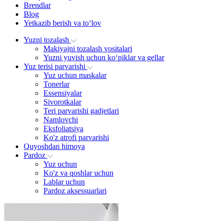
Brendlar
Blog
Yetkazib berish va to‘lov
Yuzni tozalash
Makiyajni tozalash vositalari
Yuzni yuvish uchun ko‘piklar va gellar
Yuz terisi parvarishi
Yuz uchun maskalar
Tonerlar
Essensiyalar
Sivorotkalar
Teri parvarishi gadjetlari
Namlovchi
Eksfoliatsiya
Ko'z atrofi parvarishi
Quyoshdan himoya
Pardoz
Yuz uchun
Ko'z va qoshlar uchun
Lablar uchun
Pardoz aksessuarlari