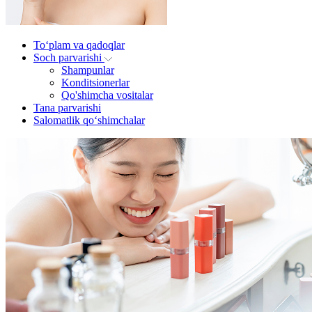
To‘plam va qadoqlar
Soch parvarishi
Shampunlar
Konditsionerlar
Qo'shimcha vositalar
Tana parvarishi
Salomatlik qo‘shimchalar