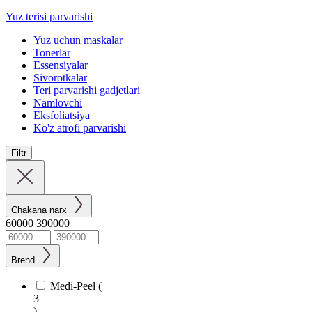
Yuz terisi parvarishi
Yuz uchun maskalar
Tonerlar
Essensiyalar
Sivorotkalar
Teri parvarishi gadjetlari
Namlovchi
Eksfoliatsiya
Ko'z atrofi parvarishi
Filtr
Chakana narx
60000
390000
Brend
Medi-Peel (
3
)