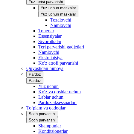
Yuz terisi parvarishi
Yuz uchun maskalar
Yuz uchun maskalar
Tozalovchi
Namlovchi
Tonerlar
Essensiyalar
Sivorotkalar
Teri parvarishi gadjetlari
Namlovchi
Eksfoliatsiya
Ko'z atrofi parvarishi
Quyoshdan himoya
Pardoz
Pardoz
Yuz uchun
Ko'z va qoshlar uchun
Lablar uchun
Pardoz aksessuarlari
To‘plam va qadoqlar
Soch parvarishi
Soch parvarishi
Shampunlar
Konditsionerlar