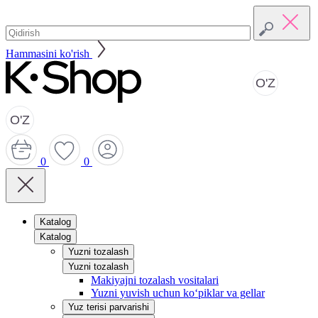
Hammasini ko'rish
O'Z
O'Z
0
0
Katalog
Katalog
Yuzni tozalash
Yuzni tozalash
Makiyajni tozalash vositalari
Yuzni yuvish uchun ko‘piklar va gellar
Yuz terisi parvarishi