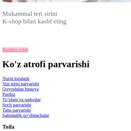
Mukammal teri sirini
K-shop
bilan kashf eting
Xaridga o'tish
Ko'z atrofi parvarishi
Yuzni tozalash
Yuz terisi parvarishi
Quyoshdan himoya
Pardoz
To‘plam va qadoqlar
Soch parvarishi
Tana parvarishi
Salomatlik qo‘shimchalar
Toifa