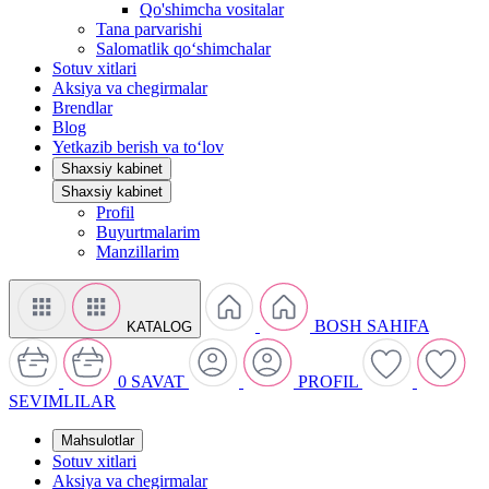
Qo'shimcha vositalar
Tana parvarishi
Salomatlik qo‘shimchalar
Sotuv xitlari
Aksiya va chegirmalar
Brendlar
Blog
Yetkazib berish va to‘lov
Shaxsiy kabinet
Shaxsiy kabinet
Profil
Buyurtmalarim
Manzillarim
BOSH SAHIFA
KATALOG
0
SAVAT
PROFIL
SEVIMLILAR
Mahsulotlar
Sotuv xitlari
Aksiya va chegirmalar