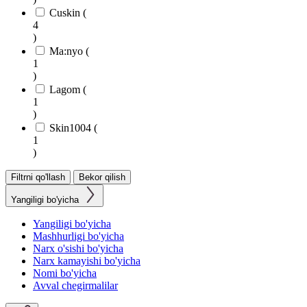
Cuskin (
4
)
Ma:nyo (
1
)
Lagom (
1
)
Skin1004 (
1
)
Yangiligi bo'yicha
Yangiligi bo'yicha
Mashhurligi bo'yicha
Narx o'sishi bo'yicha
Narx kamayishi bo'yicha
Nomi bo'yicha
Avval chegirmalilar