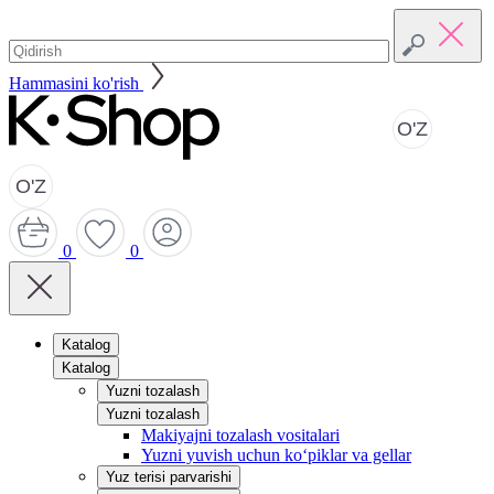
Hammasini ko'rish
O'Z
O'Z
0
0
Katalog
Katalog
Yuzni tozalash
Yuzni tozalash
Makiyajni tozalash vositalari
Yuzni yuvish uchun ko‘piklar va gellar
Yuz terisi parvarishi