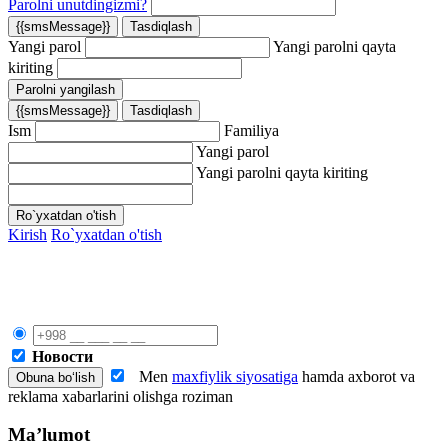
Parolni unutdingizmi?
{{smsMessage}}
Tasdiqlash
Yangi parol
Yangi parolni qayta
kiriting
Parolni yangilash
{{smsMessage}}
Tasdiqlash
Ism
Familiya
Yangi parol
Yangi parolni qayta kiriting
Ro`yxatdan o'tish
Kirish
Ro`yxatdan o'tish
Новости
Men
maxfiylik siyosatiga
hamda axborot va
reklama xabarlarini olishga roziman
Ma’lumot