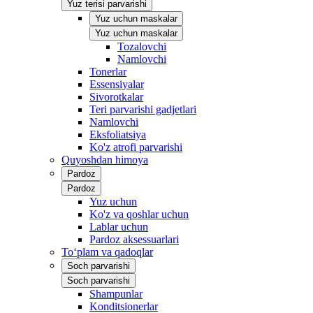
Yuz terisi parvarishi
Yuz uchun maskalar
Yuz uchun maskalar
Tozalovchi
Namlovchi
Tonerlar
Essensiyalar
Sivorotkalar
Teri parvarishi gadjetlari
Namlovchi
Eksfoliatsiya
Ko'z atrofi parvarishi
Quyoshdan himoya
Pardoz
Pardoz
Yuz uchun
Ko'z va qoshlar uchun
Lablar uchun
Pardoz aksessuarlari
To‘plam va qadoqlar
Soch parvarishi
Soch parvarishi
Shampunlar
Konditsionerlar