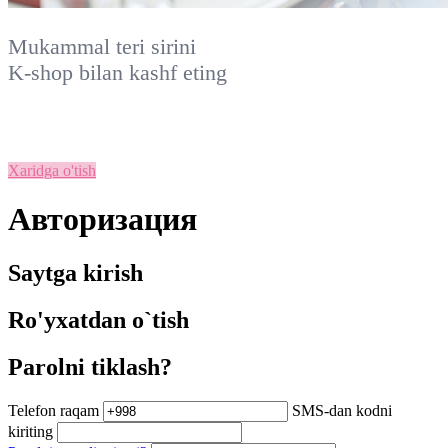
Mukammal teri sirini
K-shop
bilan kashf eting
Xaridga o'tish
Авторизация
Saytga kirish
Ro'yxatdan o`tish
Parolni tiklash?
Telefon raqam
SMS-dan kodni
kiriting