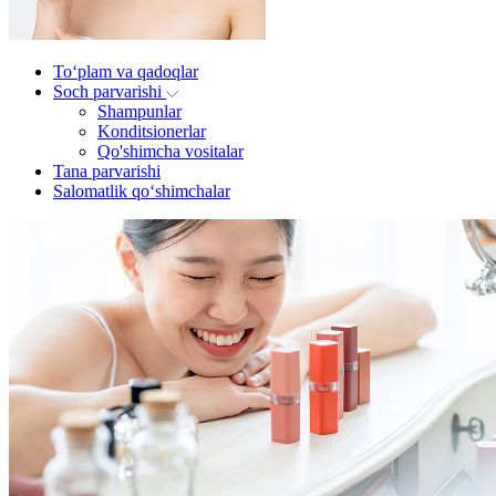
To‘plam va qadoqlar
Soch parvarishi
Shampunlar
Konditsionerlar
Qo'shimcha vositalar
Tana parvarishi
Salomatlik qo‘shimchalar