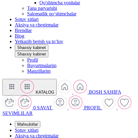
Qo'shimcha vositalar
Tana parvarishi
Salomatlik qo‘shimchalar
Sotuv xitlari
Aksiya va chegirmalar
Brendlar
Blog
Yetkazib berish va to‘lov
Shaxsiy kabinet
Shaxsiy kabinet
Profil
Buyurtmalarim
Manzillarim
BOSH SAHIFA
KATALOG
0
SAVAT
PROFIL
SEVIMLILAR
Mahsulotlar
Sotuv xitlari
Aksiya va chegirmalar