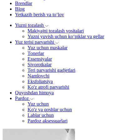
Brendlar
Blog
Yetkazib berish va to‘lov
Yuzni tozalash
Makiyajni tozalash vositalari
Yuzni yuvish uchun ko‘piklar va gellar
Yuz terisi parvarishi
Yuz uchun maskalar
Tonerlar
Essensiyalar
Sivorotkalar
Teri parvarishi gadjetlari
Namlovchi
Eksfoliatsiya
Ko'z atrofi parvarishi
Quyoshdan himoya
Pardoz
Yuz uchun
Ko'z va qoshlar uchun
Lablar uchun
Pardoz aksessuarlari