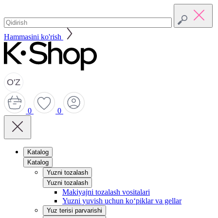
Hammasini ko'rish
O'Z
0
0
Katalog
Katalog
Yuzni tozalash
Yuzni tozalash
Makiyajni tozalash vositalari
Yuzni yuvish uchun ko‘piklar va gellar
Yuz terisi parvarishi