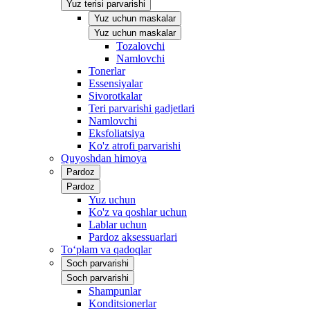
Yuz terisi parvarishi
Yuz uchun maskalar
Yuz uchun maskalar
Tozalovchi
Namlovchi
Tonerlar
Essensiyalar
Sivorotkalar
Teri parvarishi gadjetlari
Namlovchi
Eksfoliatsiya
Ko'z atrofi parvarishi
Quyoshdan himoya
Pardoz
Pardoz
Yuz uchun
Ko'z va qoshlar uchun
Lablar uchun
Pardoz aksessuarlari
To‘plam va qadoqlar
Soch parvarishi
Soch parvarishi
Shampunlar
Konditsionerlar