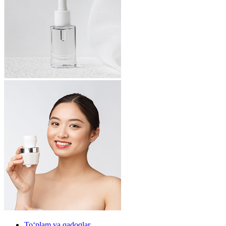
To‘plam va qadoqlar