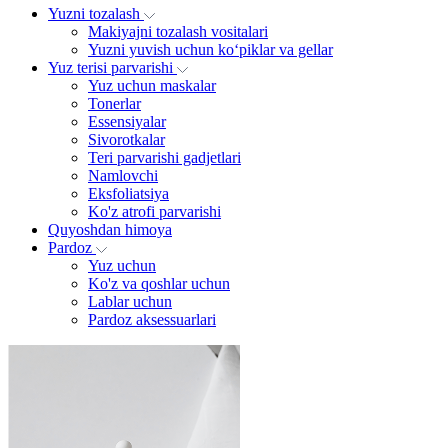
Yuzni tozalash
Makiyajni tozalash vositalari
Yuzni yuvish uchun ko‘piklar va gellar
Yuz terisi parvarishi
Yuz uchun maskalar
Tonerlar
Essensiyalar
Sivorotkalar
Teri parvarishi gadjetlari
Namlovchi
Eksfoliatsiya
Ko'z atrofi parvarishi
Quyoshdan himoya
Pardoz
Yuz uchun
Ko'z va qoshlar uchun
Lablar uchun
Pardoz aksessuarlari