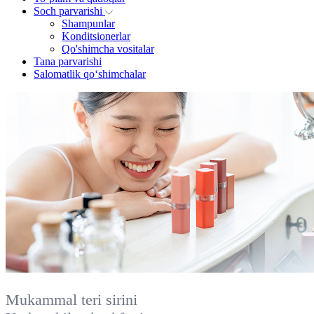
Soch parvarishi
Shampunlar
Konditsionerlar
Qo'shimcha vositalar
Tana parvarishi
Salomatlik qo‘shimchalar
Mukammal teri sirini