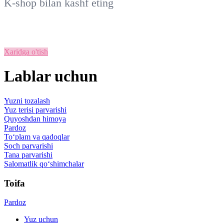
K-shop
bilan kashf eting
Xaridga o'tish
Lablar uchun
Yuzni tozalash
Yuz terisi parvarishi
Quyoshdan himoya
Pardoz
To‘plam va qadoqlar
Soch parvarishi
Tana parvarishi
Salomatlik qo‘shimchalar
Toifa
Pardoz
Yuz uchun