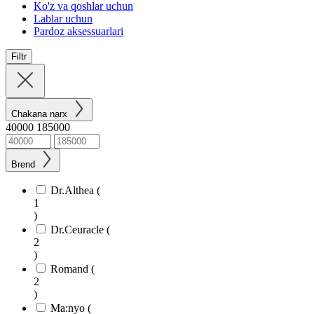
Ko'z va qoshlar uchun
Lablar uchun
Pardoz aksessuarlari
Filtr
Chakana narx
40000
185000
Brend
Dr.Althea (
1
)
Dr.Ceuracle (
2
)
Romand (
2
)
Ma:nyo (