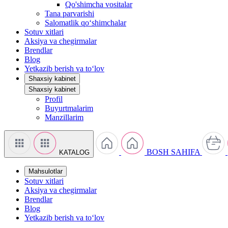
Qo'shimcha vositalar
Tana parvarishi
Salomatlik qo‘shimchalar
Sotuv xitlari
Aksiya va chegirmalar
Brendlar
Blog
Yetkazib berish va to‘lov
Shaxsiy kabinet
Shaxsiy kabinet
Profil
Buyurtmalarim
Manzillarim
BOSH SAHIFA
KATALOG
Mahsulotlar
Sotuv xitlari
Aksiya va chegirmalar
Brendlar
Blog
Yetkazib berish va to‘lov