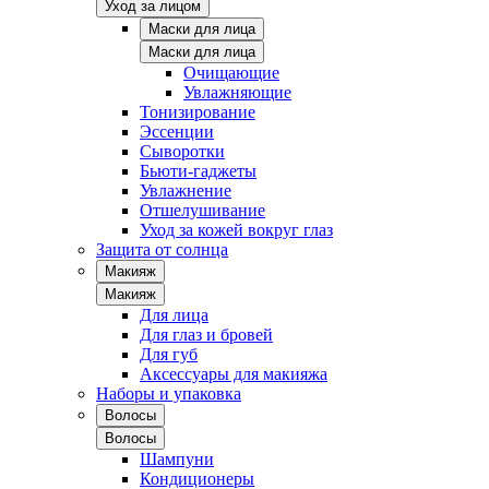
Уход за лицом
Маски для лица
Маски для лица
Очищающие
Увлажняющие
Тонизирование
Эссенции
Сыворотки
Бьюти-гаджеты
Увлажнение
Отшелушивание
Уход за кожей вокруг глаз
Защита от солнца
Макияж
Макияж
Для лица
Для глаз и бровей
Для губ
Аксессуары для макияжа
Наборы и упаковка
Волосы
Волосы
Шампуни
Кондиционеры