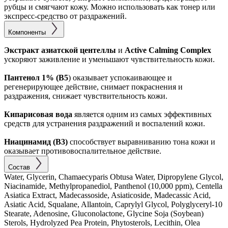
рубцы и смягчают кожу. Можно использовать как тонер или
экспресс-средство от раздражений.
Компоненты
Экстракт азиатской центеллы
и
Active Calming Complex
ускоряют заживление и уменьшают чувствительность кожи.
Пантенол 1% (В5
) оказывает успокаивающее и
регенерирующее действие, снимает покраснения и
раздражения, снижает чувствительность кожи.
Кипарисовая вода
является одним из самых эффективных
средств для устранения раздражений и воспалений кожи.
Ниацинамид (B3)
способствует выравниванию тона кожи и
оказывает противовоспалительное действие.
Состав
Water, Glycerin, Chamaecyparis Obtusa Water, Dipropylene Glycol,
Niacinamide, Methylpropanediol, Panthenol (10,000 ppm), Centella
Asiatica Extract, Madecassoside, Asiaticoside, Madecassic Acid,
Asiatic Acid, Squalane, Allantoin, Caprylyl Glycol, Polyglyceryl-10
Stearate, Adenosine, Gluconolactone, Glycine Soja (Soybean)
Sterols, Hydrolyzed Pea Protein, Phytosterols, Lecithin, Olea