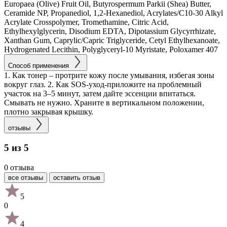
Europaea (Olive) Fruit Oil, Butyrospermum Parkii (Shea) Butter,
Ceramide NP, Propanediol, 1,2-Hexanediol, Acrylates/C10-30 Alkyl
Acrylate Crosspolymer, Tromethamine, Citric Acid,
Ethylhexylglycerin, Disodium EDTA, Dipotassium Glycyrrhizate,
Xanthan Gum, Caprylic/Capric Triglyceride, Cetyl Ethylhexanoate,
Hydrogenated Lecithin, Polyglyceryl-10 Myristate, Poloxamer 407
Способ применения
1. Как тонер – протрите кожу после умывания, избегая зоны
вокруг глаз. 2. Как SOS-уход-приложите на проблемный
участок на 3–5 минут, затем дайте эссенции впитаться.
Смывать не нужно. Храните в вертикальном положении,
плотно закрывая крышку.
отзывы
5 из 5
0 отзыва
все отзывы
оставить отзыв
5
0
4