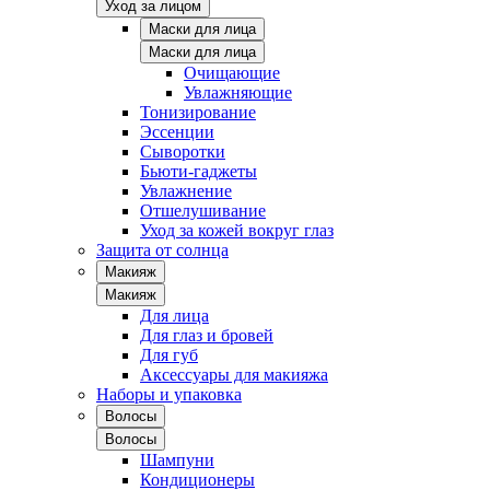
Уход за лицом
Маски для лица
Маски для лица
Очищающие
Увлажняющие
Тонизирование
Эссенции
Сыворотки
Бьюти-гаджеты
Увлажнение
Отшелушивание
Уход за кожей вокруг глаз
Защита от солнца
Макияж
Макияж
Для лица
Для глаз и бровей
Для губ
Аксессуары для макияжа
Наборы и упаковка
Волосы
Волосы
Шампуни
Кондиционеры