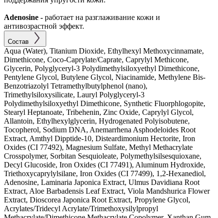
Adenosine -
работает на разглаживание кожи и
антивозрастной эффект.
Состав
Aqua (Water), Titanium Dioxide, Ethylhexyl Methoxycinnamate,
Dimethicone, Coco-Caprylate/Caprate, Caprylyl Methicone,
Glycerin, Polyglyceryl-3 Polydimethylsiloxyethyl Dimethicone,
Pentylene Glycol, Butylene Glycol, Niacinamide, Methylene Bis-
Benzotriazolyl Tetramethylbutylphenol (nano),
Trimethylsiloxysilicate, Lauryl Polyglyceryl-3
Polydimethylsiloxyethyl Dimethicone, Synthetic Fluorphlogopite,
Stearyl Heptanoate, Tribehenin, Zinc Oxide, Caprylyl Glycol,
Allantoin, Ethylhexylglycerin, Hydrogenated Polyisobutene,
Tocopherol, Sodium DNA, Anemarrhena Asphodeloides Root
Extract, Amthyl Dipptide-10, Disteardimonium Hectorite, Iron
Oxides (CI 77492), Magnesium Sulfate, Methyl Methacrylate
Crosspolymer, Sorbitan Sesquioleate, Polymethylsilsesquioxane,
Decyl Glucoside, Iron Oxides (CI 77491), Aluminum Hydroxide,
Triethoxycaprylylsilane, Iron Oxides (CI 77499), 1,2-Hexanediol,
Adenosine, Laminaria Japonica Extract, Ulmus Davidiana Root
Extract, Aloe Barbadensis Leaf Extract, Viola Mandshurica Flower
Extract, Dioscorea Japonica Root Extract, Propylene Glycol,
Acrylates/Tridecyl Acrylate/Trimethoxysilylpropyl
Methacrylate/Dimethicone Methacrylate Copolymer, Xanthan Gum,