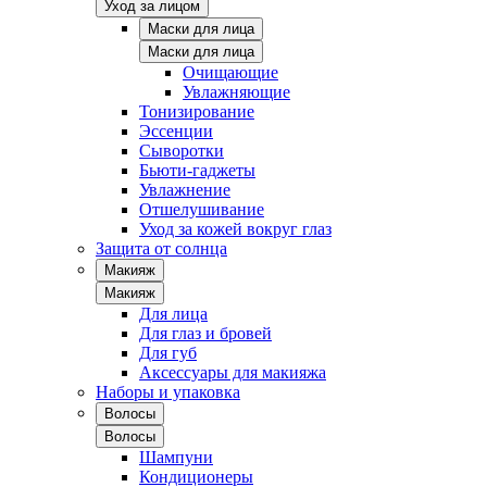
Уход за лицом
Маски для лица
Маски для лица
Очищающие
Увлажняющие
Тонизирование
Эссенции
Сыворотки
Бьюти-гаджеты
Увлажнение
Отшелушивание
Уход за кожей вокруг глаз
Защита от солнца
Макияж
Макияж
Для лица
Для глаз и бровей
Для губ
Аксессуары для макияжа
Наборы и упаковка
Волосы
Волосы
Шампуни
Кондиционеры