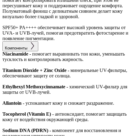
помогает контролировать излишний блеск, при этом не
пересушивает кожу и поддерживает ощущение комфорта.
Полуматовый финиш с деликатным сиянием делает кожу
визуально более гладкой и здоровой.
SPF50+ PA++++ обеспечивает высокий уровень защиты от
UVA- и UVB-лучей, помогая предотвратить фотостарение и
появление пигментации.
Компоненты
Niacinamide -
помогает выравнивать тон кожи, уменьшать
тусклость и контролировать жирность.
Titanium Dioxide + Zinc Oxide -
минеральные UV-фильтры,
обеспечивают защиту от солнца.
Ethylhexyl Methoxycinnamate -
химический UV-фильтр для
защиты от UVB-лучей.
Allantoin -
успокаивает кожу и снижает раздражение.
Tocopherol (Vitamin E) -
антиоксидант, помогает защищать
кожу от воздействия окружающей среды.
Sodium DNA (PDRN) -
компонент для восстановления и
поддержания упругости кожи.