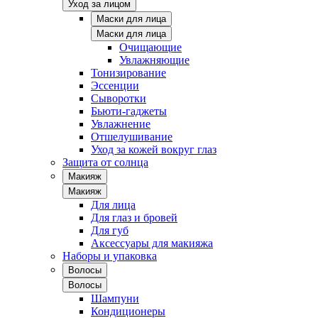
Уход за лицом
Маски для лица
Маски для лица
Очищающие
Увлажняющие
Тонизирование
Эссенции
Сыворотки
Бьюти-гаджеты
Увлажнение
Отшелушивание
Уход за кожей вокруг глаз
Защита от солнца
Макияж
Макияж
Для лица
Для глаз и бровей
Для губ
Аксессуары для макияжа
Наборы и упаковка
Волосы
Волосы
Шампуни
Кондиционеры