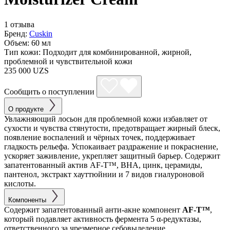
1 отзыва
Бренд:
Cuskin
Объем:
60 мл
Тип кожи:
Подходит для комбинированной, жирной,
проблемной и чувствительной кожи
235 000 UZS
Сообщить о поступлении
О продукте
Увлажняющий лосьон для проблемной кожи избавляет от
сухости и чувства стянутости, предотвращает жирный блеск,
появление воспалений и чёрных точек, поддерживает
гладкость рельефа. Успокаивает раздражение и покраснение,
ускоряет заживление, укрепляет защитный барьер. Содержит
запатентованный актив AF-T™, BHA, цинк, церамиды,
пантенол, экстракт хауттюйнии и 7 видов гиалуроновой
кислоты.
Компоненты
Содержит запатентованный анти-акне компонент
AF-T™
,
который подавляет активность фермента 5 α-редуктазы,
ответственного за чрезмерное себовыделение.