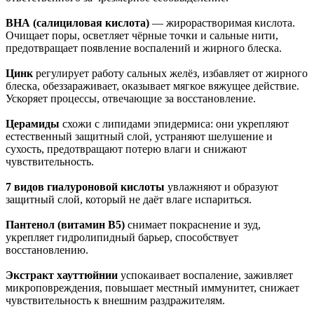
BHA (салициловая кислота)
— жирорастворимая кислота.
Очищает поры, осветляет чёрные точки и сальные нити,
предотвращает появление воспалений и жирного блеска.
Цинк
регулирует работу сальных желёз, избавляет от жирного
блеска, обеззараживает, оказывает мягкое вяжущее действие.
Ускоряет процессы, отвечающие за восстановление.
Церамиды
схожи с липидами эпидермиса: они укрепляют
естественный защитный слой, устраняют шелушение и
сухость, предотвращают потерю влаги и снижают
чувствительность.
7 видов гиалуроновой кислоты
увлажняют и образуют
защитный слой, который не даёт влаге испариться.
Пантенол (витамин B5)
снимает покраснение и зуд,
укрепляет гидролипидный барьер, способствует
восстановлению.
Экстракт хауттюйнии
успокаивает воспаление, заживляет
микроповреждения, повышает местный иммунитет, снижает
чувствительность к внешним раздражителям.