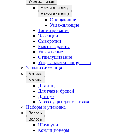
Уход за лицом
Маски для лица
Маски для лица
Очищающие
Увлажняющие
Тонизирование
Эссенции
Сыворотки
Бьюти-гаджеты
Увлажнение
Отшелушивание
Уход за кожей вокруг глаз
Защита от солнца
Макияж
Макияж
Для лица
Для глаз и бровей
Для губ
Аксессуары для макияжа
Наборы и упаковка
Волосы
Волосы
Шампуни
Кондиционеры