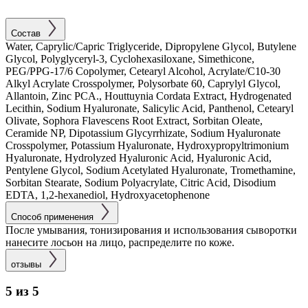
Состав
Water, Caprylic/Capric Triglyceride, Dipropylene Glycol, Butylene
Glycol, Polyglyceryl-3, Cyclohexasiloxane, Simethicone,
PEG/PPG-17/6 Copolymer, Cetearyl Alcohol, Acrylate/C10-30
Alkyl Acrylate Crosspolymer, Polysorbate 60, Caprylyl Glycol,
Allantoin, Zinc PCA., Houttuynia Cordata Extract, Hydrogenated
Lecithin, Sodium Hyaluronate, Salicylic Acid, Panthenol, Cetearyl
Olivate, Sophora Flavescens Root Extract, Sorbitan Oleate,
Ceramide NP, Dipotassium Glycyrrhizate, Sodium Hyaluronate
Crosspolymer, Potassium Hyaluronate, Hydroxypropyltrimonium
Hyaluronate, Hydrolyzed Hyaluronic Acid, Hyaluronic Acid,
Pentylene Glycol, Sodium Acetylated Hyaluronate, Tromethamine,
Sorbitan Stearate, Sodium Polyacrylate, Citric Acid, Disodium
EDTA, 1,2-hexanediol, Hydroxyacetophenone
Способ применения
После умывания, тонизирования и использования сыворотки
нанесите лосьон на лицо, распределите по коже.
отзывы
5 из 5