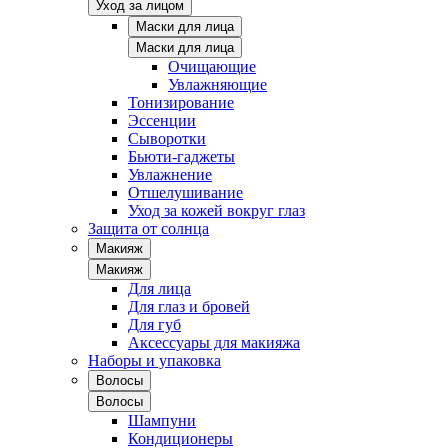
Уход за лицом
Маски для лица
Маски для лица
Очищающие
Увлажняющие
Тонизирование
Эссенции
Сыворотки
Бьюти-гаджеты
Увлажнение
Отшелушивание
Уход за кожей вокруг глаз
Защита от солнца
Макияж
Макияж
Для лица
Для глаз и бровей
Для губ
Аксессуары для макияжа
Наборы и упаковка
Волосы
Волосы
Шампуни
Кондиционеры