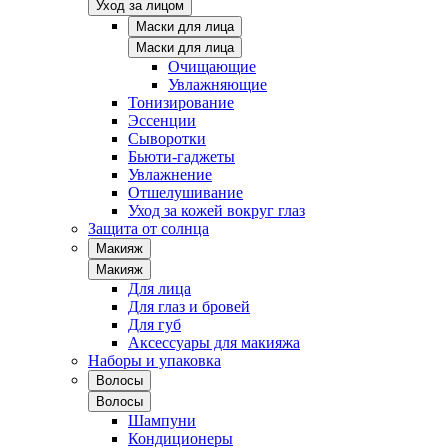
Уход за лицом
Маски для лица
Маски для лица
Очищающие
Увлажняющие
Тонизирование
Эссенции
Сыворотки
Бьюти-гаджеты
Увлажнение
Отшелушивание
Уход за кожей вокруг глаз
Защита от солнца
Макияж
Макияж
Для лица
Для глаз и бровей
Для губ
Аксессуары для макияжа
Наборы и упаковка
Волосы
Волосы
Шампуни
Кондиционеры