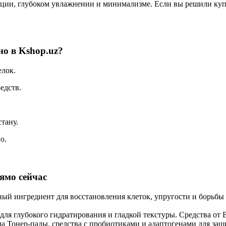
ации, глубоком увлажнении и минимализме. Если вы решили купи
но в Kshop.uz?
елок.
едств.
тану.
о.
ямо сейчас
й ингредиент для восстановления клеток, упругости и борьбы 
я глубокого гидратирования и гладкой текстуры. Средства от B
Тонер-пады, средства с пробиотиками и адаптогенами для защи