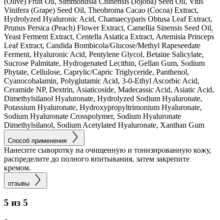
(Olive) Fruit Oil, Simmondsia Chinensis (Jojoba) Seed Oil, Vitis
Vinifera (Grape) Seed Oil, Theobroma Cacao (Cocoa) Extract,
Hydrolyzed Hyaluronic Acid, Chamaecyparis Obtusa Leaf Extract,
Prunus Persica (Peach) Flower Extract, Camellia Sinensis Seed Oil,
Yeast Ferment Extract, Centella Asiatica Extract, Artemisia Princeps
Leaf Extract, Candida Bombicola/Glucose/Methyl Rapeseedate
Ferment, Hyaluronic Acid, Pentylene Glycol, Betaine Salicylate,
Sucrose Palmitate, Hydrogenated Lecithin, Gellan Gum, Sodium
Phytate, Cellulose, Caprylic/Capric Triglyceride, Panthenol,
Cyanocobalamin, Polyglutamic Acid, 3-0-Ethyl Ascorbic Acid,
Ceramide NP, Dextrin, Asiaticoside, Madecassic Acid, Asiatic Acid,
Dimethylsilanol Hyaluronate, Hydrolyzed Sodium Hyaluronate,
Potassium Hyaluronate, Hydroxypropyltrimonium Hyaluronate,
Sodium Hyaluronate Crosspolymer, Sodium Hyaluronate
Dimethylsilanol, Sodium Acetylated Hyaluronate, Xanthan Gum
Способ применения
Нанесите сыворотку на очищенную и тонизированную кожу,
распределите до полного впитывания, затем закрепите
кремом.
отзывы
5 из 5