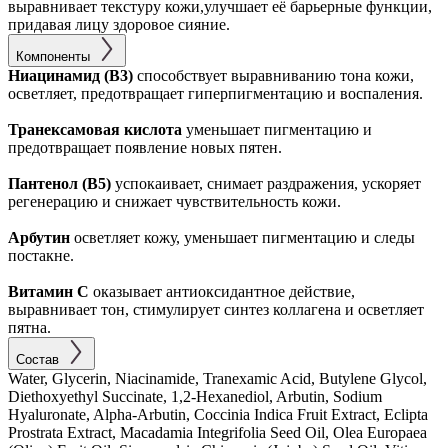
выравнивает текстуру кожи,улучшает её барьерные функции,
придавая лицу здоровое сияние.
Компоненты
Ниацинамид (B3)
способствует выравниванию тона кожи,
осветляет, предотвращает гиперпигментацию и воспаления.
Транексамовая кислота
уменьшает пигментацию и
предотвращает появление новых пятен.
Пантенол (B5)
успокаивает, снимает раздражения, ускоряет
регенерацию и снижает чувствительность кожи.
Арбутин
осветляет кожу, уменьшает пигментацию и следы
постакне.
Витамин C
оказывает антиоксидантное действие,
выравнивает тон, стимулирует синтез коллагена и осветляет
пятна.
Состав
Water, Glycerin, Niacinamide, Tranexamic Acid, Butylene Glycol,
Diethoxyethyl Succinate, 1,2-Hexanediol, Arbutin, Sodium
Hyaluronate, Alpha-Arbutin, Coccinia Indica Fruit Extract, Eclipta
Prostrata Extract, Macadamia Integrifolia Seed Oil, Olea Europaea