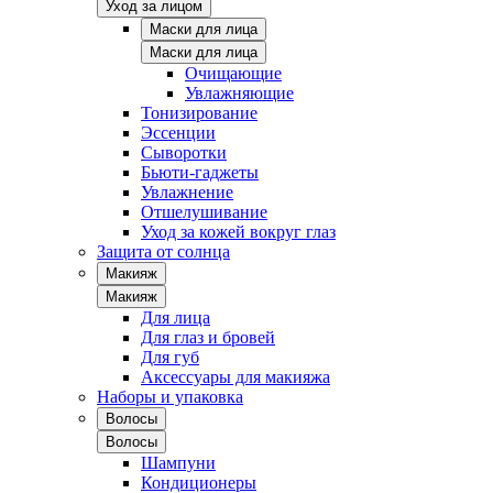
Уход за лицом
Маски для лица
Маски для лица
Очищающие
Увлажняющие
Тонизирование
Эссенции
Сыворотки
Бьюти-гаджеты
Увлажнение
Отшелушивание
Уход за кожей вокруг глаз
Защита от солнца
Макияж
Макияж
Для лица
Для глаз и бровей
Для губ
Аксессуары для макияжа
Наборы и упаковка
Волосы
Волосы
Шампуни
Кондиционеры