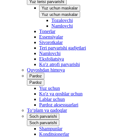
Yuz terisi parvarishi
Yuz uchun maskalar
Yuz uchun maskalar
Tozalovchi
Namlovchi
Tonerlar
Essensiyalar
Sivorotkalar
Teri parvarishi gadjetlari
Namlovchi
Eksfoliatsiya
Ko'z atrofi parvarishi
Quyoshdan himoya
Pardoz
Pardoz
Yuz uchun
Ko'z va qoshlar uchun
Lablar uchun
Pardoz aksessuarlari
To‘plam va qadoqlar
Soch parvarishi
Soch parvarishi
Shampunlar
Konditsionerlar