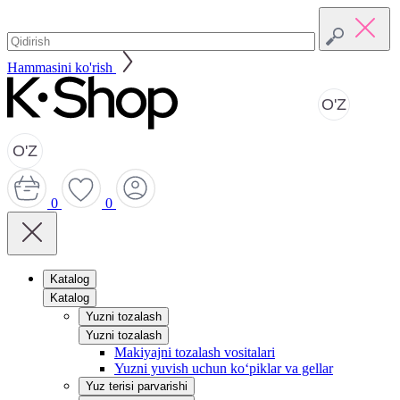
Hammasini ko'rish
O'Z
O'Z
0
0
Katalog
Katalog
Yuzni tozalash
Yuzni tozalash
Makiyajni tozalash vositalari
Yuzni yuvish uchun ko‘piklar va gellar
Yuz terisi parvarishi