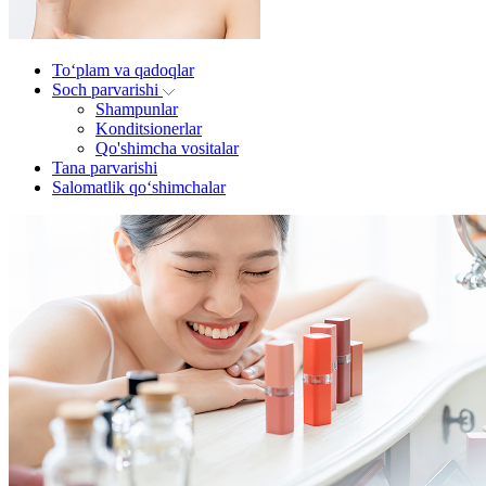
To‘plam va qadoqlar
Soch parvarishi
Shampunlar
Konditsionerlar
Qo'shimcha vositalar
Tana parvarishi
Salomatlik qo‘shimchalar