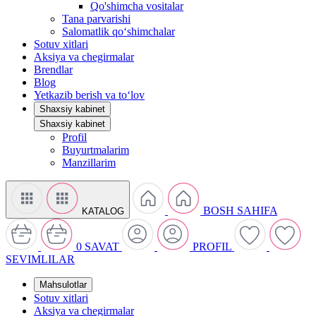
Qo'shimcha vositalar
Tana parvarishi
Salomatlik qo‘shimchalar
Sotuv xitlari
Aksiya va chegirmalar
Brendlar
Blog
Yetkazib berish va to‘lov
Shaxsiy kabinet
Shaxsiy kabinet
Profil
Buyurtmalarim
Manzillarim
BOSH SAHIFA
KATALOG
0
SAVAT
PROFIL
SEVIMLILAR
Mahsulotlar
Sotuv xitlari
Aksiya va chegirmalar