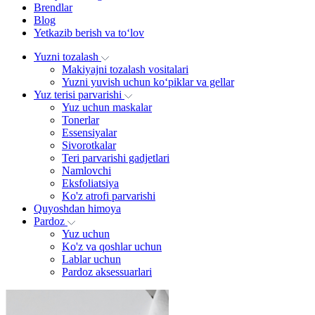
Brendlar
Blog
Yetkazib berish va to‘lov
Yuzni tozalash
Makiyajni tozalash vositalari
Yuzni yuvish uchun ko‘piklar va gellar
Yuz terisi parvarishi
Yuz uchun maskalar
Tonerlar
Essensiyalar
Sivorotkalar
Teri parvarishi gadjetlari
Namlovchi
Eksfoliatsiya
Ko'z atrofi parvarishi
Quyoshdan himoya
Pardoz
Yuz uchun
Ko'z va qoshlar uchun
Lablar uchun
Pardoz aksessuarlari