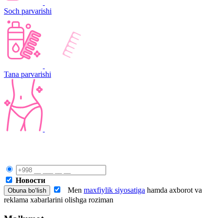
Soch parvarishi
Tana parvarishi
Новости
Men
maxfiylik siyosatiga
hamda axborot va
reklama xabarlarini olishga roziman