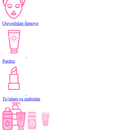
Quyoshdan himoya
Pardoz
To‘plam va qadoqlar