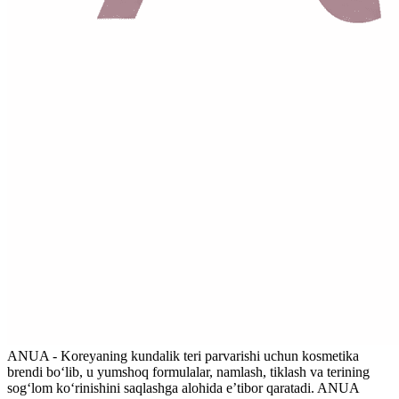
ANUA - Koreyaning kundalik teri parvarishi uchun kosmetika
brendi bo‘lib, u yumshoq formulalar, namlash, tiklash va terining
sog‘lom ko‘rinishini saqlashga alohida e’tibor qaratadi. ANUA