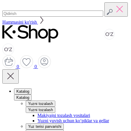
Hammasini ko'rish
O'Z
O'Z
0
0
Katalog
Katalog
Yuzni tozalash
Yuzni tozalash
Makiyajni tozalash vositalari
Yuzni yuvish uchun ko‘piklar va gellar
Yuz terisi parvarishi