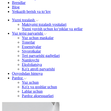
Brendlar
Blog
Yetkazib berish va to‘lov
Yuzni tozalash
Makiyajni tozalash vositalari
Yuzni yuvish uchun ko‘piklar va gellar
Yuz terisi parvarishi
Yuz uchun maskalar
Tonerlar
Essensiyalar
Sivorotkalar
Teri parvarishi gadjetlari
Namlovchi
Eksfoliatsiya
Ko'z atrofi parvarishi
Quyoshdan himoya
Pardoz
Yuz uchun
Ko'z va qoshlar uchun
Lablar uchun
Pardoz aksessuarlari