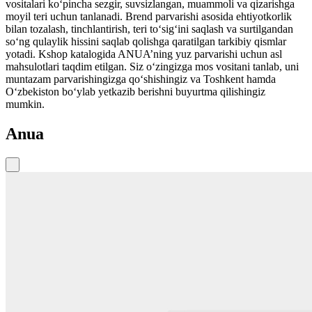
vositalari ko‘pincha sezgir, suvsizlangan, muammoli va qizarishga
moyil teri uchun tanlanadi. Brend parvarishi asosida ehtiyotkorlik
bilan tozalash, tinchlantirish, teri to‘sig‘ini saqlash va surtilgandan
so‘ng qulaylik hissini saqlab qolishga qaratilgan tarkibiy qismlar
yotadi. Kshop katalogida ANUA’ning yuz parvarishi uchun asl
mahsulotlari taqdim etilgan. Siz o‘zingizga mos vositani tanlab, uni
muntazam parvarishingizga qo‘shishingiz va Toshkent hamda
O‘zbekiston bo‘ylab yetkazib berishni buyurtma qilishingiz
mumkin.
Anua