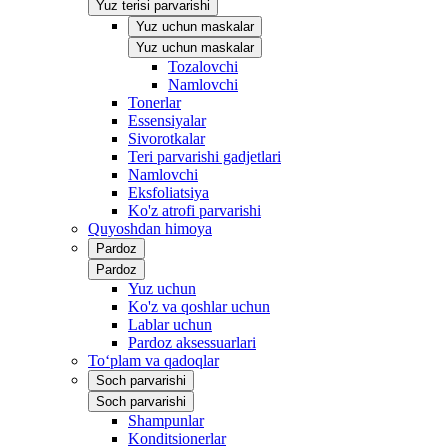
Yuz terisi parvarishi
Yuz uchun maskalar
Yuz uchun maskalar
Tozalovchi
Namlovchi
Tonerlar
Essensiyalar
Sivorotkalar
Teri parvarishi gadjetlari
Namlovchi
Eksfoliatsiya
Ko'z atrofi parvarishi
Quyoshdan himoya
Pardoz
Pardoz
Yuz uchun
Ko'z va qoshlar uchun
Lablar uchun
Pardoz aksessuarlari
To‘plam va qadoqlar
Soch parvarishi
Soch parvarishi
Shampunlar
Konditsionerlar