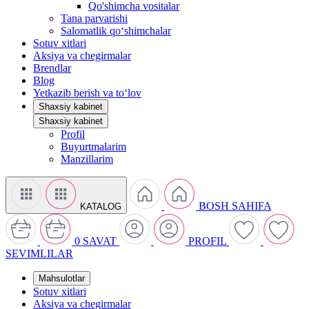
Qo'shimcha vositalar
Tana parvarishi
Salomatlik qo‘shimchalar
Sotuv xitlari
Aksiya va chegirmalar
Brendlar
Blog
Yetkazib berish va to‘lov
Shaxsiy kabinet
Shaxsiy kabinet
Profil
Buyurtmalarim
Manzillarim
BOSH SAHIFA
KATALOG
0
SAVAT
PROFIL
SEVIMLILAR
Mahsulotlar
Sotuv xitlari
Aksiya va chegirmalar