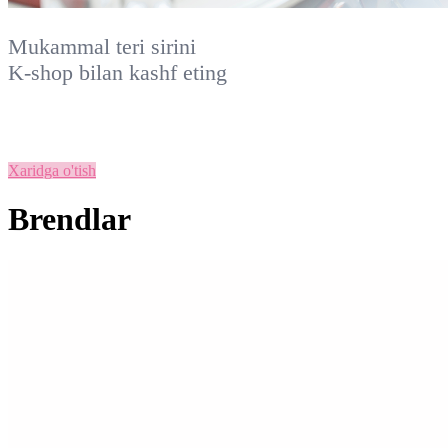
Mukammal teri sirini
K-shop
bilan kashf eting
Xaridga o'tish
Brendlar