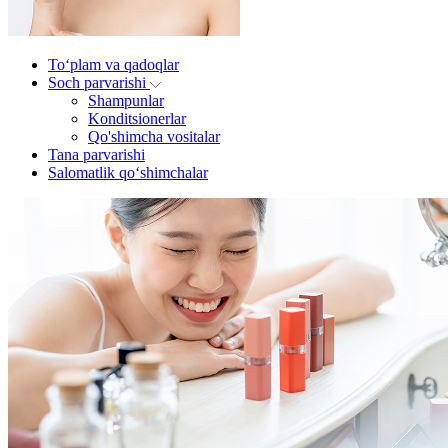
To‘plam va qadoqlar
Soch parvarishi
Shampunlar
Konditsionerlar
Qo'shimcha vositalar
Tana parvarishi
Salomatlik qo‘shimchalar