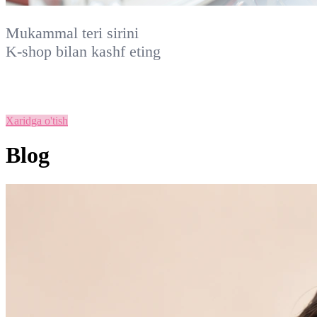
Mukammal teri sirini
K-shop
bilan kashf eting
Xaridga o'tish
Blog