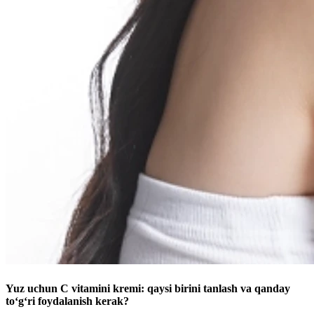
Yuz uchun C vitamini kremi: qaysi birini tanlash va qanday
to‘g‘ri foydalanish kerak?