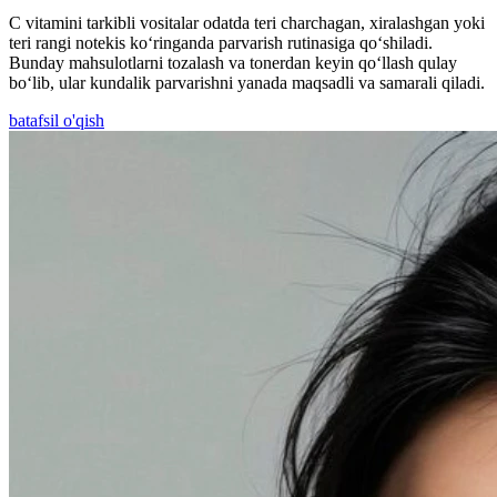
C vitamini tarkibli vositalar odatda teri charchagan, xiralashgan yoki
teri rangi notekis ko‘ringanda parvarish rutinasiga qo‘shiladi.
Bunday mahsulotlarni tozalash va tonerdan keyin qo‘llash qulay
bo‘lib, ular kundalik parvarishni yanada maqsadli va samarali qiladi.
batafsil o'qish