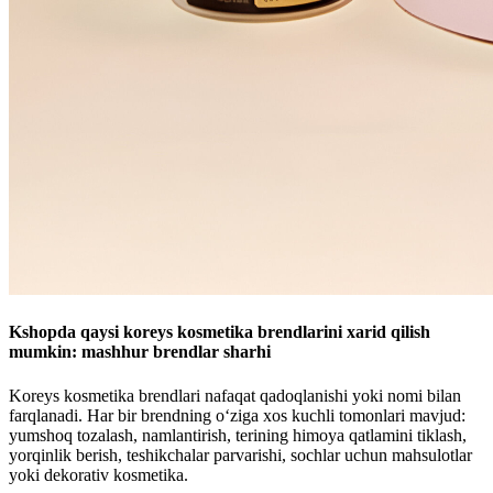
Kshopda qaysi koreys kosmetika brendlarini xarid qilish
mumkin: mashhur brendlar sharhi
Koreys kosmetika brendlari nafaqat qadoqlanishi yoki nomi bilan
farqlanadi. Har bir brendning o‘ziga xos kuchli tomonlari mavjud:
yumshoq tozalash, namlantirish, terining himoya qatlamini tiklash,
yorqinlik berish, teshikchalar parvarishi, sochlar uchun mahsulotlar
yoki dekorativ kosmetika.