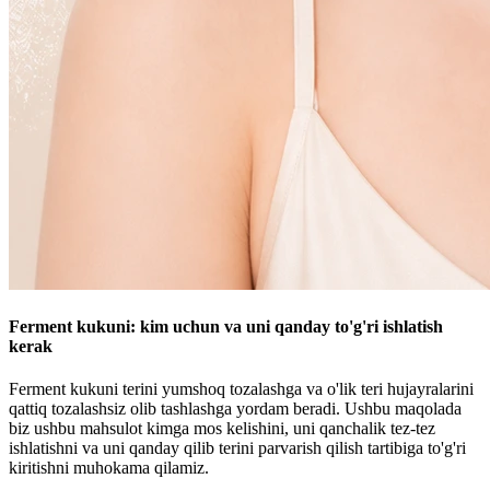
Ferment kukuni: kim uchun va uni qanday to'g'ri ishlatish
kerak
Ferment kukuni terini yumshoq tozalashga va o'lik teri hujayralarini
qattiq tozalashsiz olib tashlashga yordam beradi. Ushbu maqolada
biz ushbu mahsulot kimga mos kelishini, uni qanchalik tez-tez
ishlatishni va uni qanday qilib terini parvarish qilish tartibiga to'g'ri
kiritishni muhokama qilamiz.