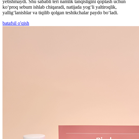
yetishmaydi. Shu sababli teri namlik tanqisligini qoplash uchun
ko‘proq sebum ishlab chiqaradi, natijada yog‘li yaltiroqlik,
yallig‘lanishlar va tiqilib qolgan teshikchalar paydo bo‘ladi.
batafsil o'qish