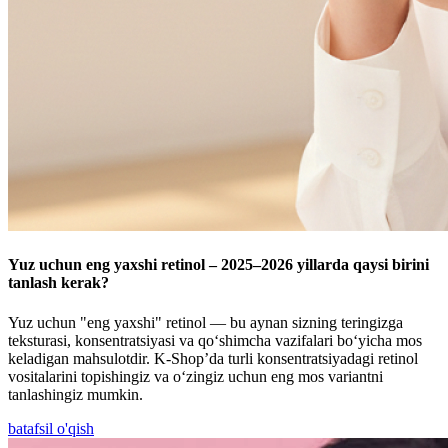
Yuz uchun eng yaxshi retinol – 2025–2026 yillarda qaysi birini
tanlash kerak?
Yuz uchun "eng yaxshi" retinol — bu aynan sizning teringizga
teksturasi, konsentratsiyasi va qo‘shimcha vazifalari bo‘yicha mos
keladigan mahsulotdir. K-Shop’da turli konsentratsiyadagi retinol
vositalarini topishingiz va o‘zingiz uchun eng mos variantni
tanlashingiz mumkin.
batafsil o'qish