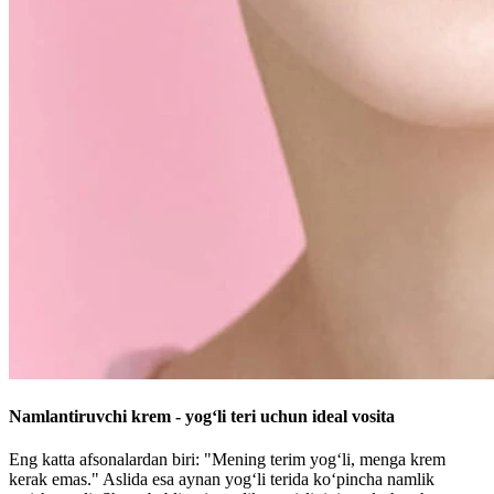
Namlantiruvchi krem - yog‘li teri uchun ideal vosita
Eng katta afsonalardan biri: "Mening terim yog‘li, menga krem
kerak emas." Aslida esa aynan yog‘li terida ko‘pincha namlik