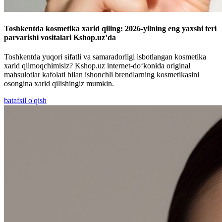
Toshkentda kosmetika xarid qiling: 2026-yilning eng yaxshi teri
parvarishi vositalari Kshop.uz’da
Toshkentda yuqori sifatli va samaradorligi isbotlangan kosmetika
xarid qilmoqchimisiz? Kshop.uz internet-do‘konida original
mahsulotlar kafolati bilan ishonchli brendlarning kosmetikasini
osongina xarid qilishingiz mumkin.
batafsil o'qish