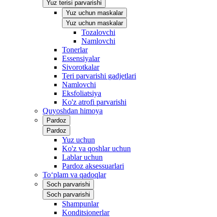
Yuz terisi parvarishi
Yuz uchun maskalar
Yuz uchun maskalar
Tozalovchi
Namlovchi
Tonerlar
Essensiyalar
Sivorotkalar
Teri parvarishi gadjetlari
Namlovchi
Eksfoliatsiya
Ko'z atrofi parvarishi
Quyoshdan himoya
Pardoz
Pardoz
Yuz uchun
Ko'z va qoshlar uchun
Lablar uchun
Pardoz aksessuarlari
To‘plam va qadoqlar
Soch parvarishi
Soch parvarishi
Shampunlar
Konditsionerlar