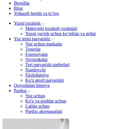
Brendlar
Blog
Yetkazib berish va to‘lov
Yuzni tozalash
Makiyajni tozalash vositalari
Yuzni yuvish uchun ko‘piklar va gellar
Yuz terisi parvarishi
Yuz uchun maskalar
Tonerlar
Essensiyalar
Sivorotkalar
Teri parvarishi gadjetlari
Namlovchi
Eksfoliatsiya
Ko'z atrofi parvarishi
Quyoshdan himoya
Pardoz
Yuz uchun
Ko'z va qoshlar uchun
Lablar uchun
Pardoz aksessuarlari