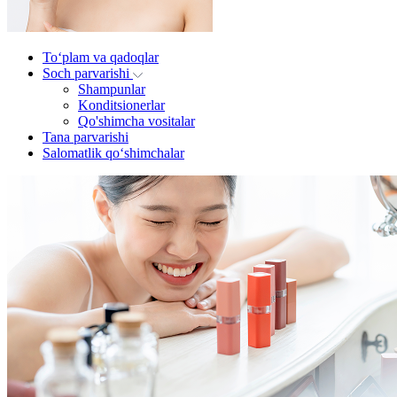
To‘plam va qadoqlar
Soch parvarishi
Shampunlar
Konditsionerlar
Qo'shimcha vositalar
Tana parvarishi
Salomatlik qo‘shimchalar