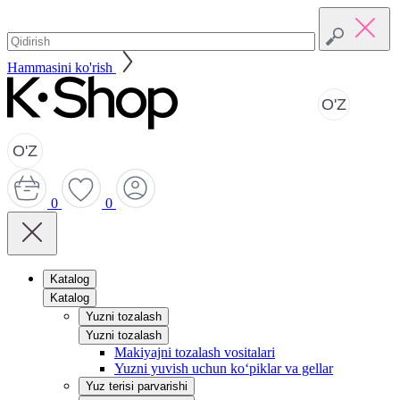
Hammasini ko'rish
O'Z
O'Z
0
0
Katalog
Katalog
Yuzni tozalash
Yuzni tozalash
Makiyajni tozalash vositalari
Yuzni yuvish uchun ko‘piklar va gellar
Yuz terisi parvarishi