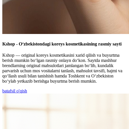
Kshop - O‘zbekistondagi koreys kosmetikasining rasmiy sayti
Kshop — original koreys kosmetikasini xarid qilish va buyurtma
berish mumkin bo‘lgan rasmiy onlayn do‘kon. Saytda mashhur
brendlarning original mahsulotlari jamlangan bo‘lib, kundalik
parvarish uchun mos vositalarni tanlash, mahsulot tavsifi, hajmi va
qo‘llash usuli bilan tanishish hamda Toshkent va O‘zbekiston
bo‘ylab yetkazib berishga buyurtma berish mumkin.
batafsil o'qish