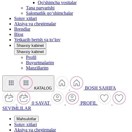
Qo'shimcha vositalar
Tana parvarishi
Salomatlik qo‘shimchalar
Sotuv xitlari
Aksiya va chegirmalar
Brendlar
Blog
Yetkazib berish va to‘lov
Shaxsiy kabinet
Shaxsiy kabinet
Profil
Buyurtmalarim
Manzillarim
BOSH SAHIFA
KATALOG
0
SAVAT
PROFIL
SEVIMLILAR
Mahsulotlar
Sotuv xitlari
Aksiya va chegirmalar