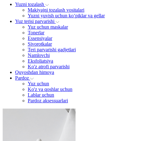
Yuzni tozalash
Makiyajni tozalash vositalari
Yuzni yuvish uchun ko‘piklar va gellar
Yuz terisi parvarishi
Yuz uchun maskalar
Tonerlar
Essensiyalar
Sivorotkalar
Teri parvarishi gadjetlari
Namlovchi
Eksfoliatsiya
Ko'z atrofi parvarishi
Quyoshdan himoya
Pardoz
Yuz uchun
Ko'z va qoshlar uchun
Lablar uchun
Pardoz aksessuarlari