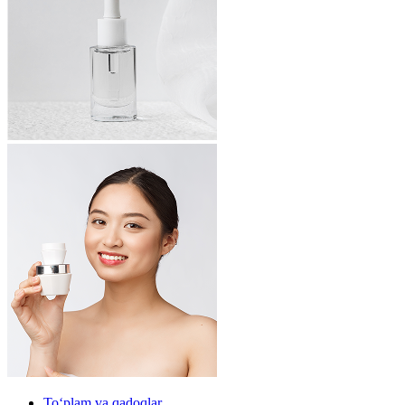
To‘plam va qadoqlar