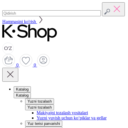
Hammasini ko'rish
O'Z
0
0
Katalog
Katalog
Yuzni tozalash
Yuzni tozalash
Makiyajni tozalash vositalari
Yuzni yuvish uchun ko‘piklar va gellar
Yuz terisi parvarishi