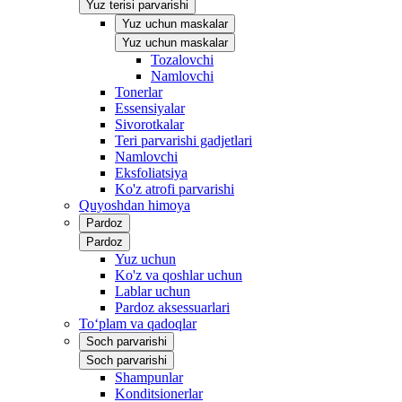
Yuz terisi parvarishi
Yuz uchun maskalar
Yuz uchun maskalar
Tozalovchi
Namlovchi
Tonerlar
Essensiyalar
Sivorotkalar
Teri parvarishi gadjetlari
Namlovchi
Eksfoliatsiya
Ko'z atrofi parvarishi
Quyoshdan himoya
Pardoz
Pardoz
Yuz uchun
Ko'z va qoshlar uchun
Lablar uchun
Pardoz aksessuarlari
To‘plam va qadoqlar
Soch parvarishi
Soch parvarishi
Shampunlar
Konditsionerlar