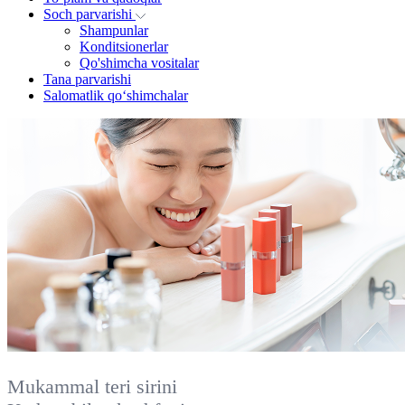
Soch parvarishi
Shampunlar
Konditsionerlar
Qo'shimcha vositalar
Tana parvarishi
Salomatlik qo‘shimchalar
Mukammal teri sirini