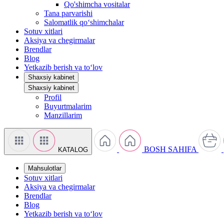
Qo'shimcha vositalar
Tana parvarishi
Salomatlik qo‘shimchalar
Sotuv xitlari
Aksiya va chegirmalar
Brendlar
Blog
Yetkazib berish va to‘lov
Shaxsiy kabinet
Shaxsiy kabinet
Profil
Buyurtmalarim
Manzillarim
BOSH SAHIFA
KATALOG
Mahsulotlar
Sotuv xitlari
Aksiya va chegirmalar
Brendlar
Blog
Yetkazib berish va to‘lov