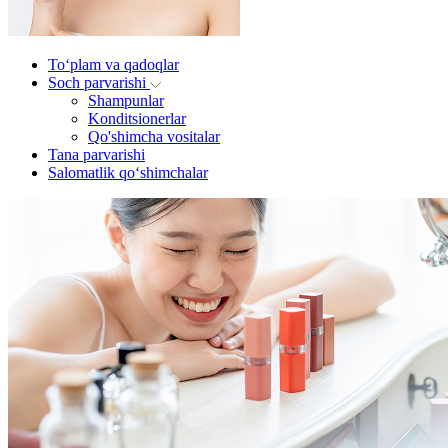
To‘plam va qadoqlar
Soch parvarishi
Shampunlar
Konditsionerlar
Qo'shimcha vositalar
Tana parvarishi
Salomatlik qo‘shimchalar