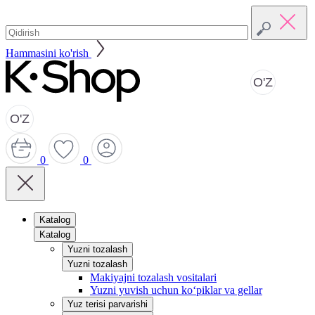
Hammasini ko'rish
O'Z
O'Z
0
0
Katalog
Katalog
Yuzni tozalash
Yuzni tozalash
Makiyajni tozalash vositalari
Yuzni yuvish uchun ko‘piklar va gellar
Yuz terisi parvarishi