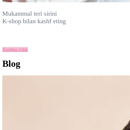
Mukammal teri sirini
K-shop
bilan kashf eting
Xaridga o'tish
Blog