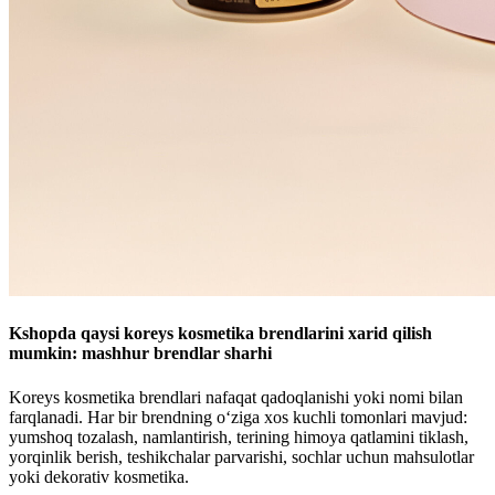
Kshopda qaysi koreys kosmetika brendlarini xarid qilish
mumkin: mashhur brendlar sharhi
Koreys kosmetika brendlari nafaqat qadoqlanishi yoki nomi bilan
farqlanadi. Har bir brendning o‘ziga xos kuchli tomonlari mavjud:
yumshoq tozalash, namlantirish, terining himoya qatlamini tiklash,
yorqinlik berish, teshikchalar parvarishi, sochlar uchun mahsulotlar
yoki dekorativ kosmetika.