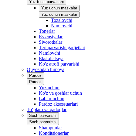
Yuz terisi parvarishi
Yuz uchun maskalar
Yuz uchun maskalar
Tozalovchi
Namlovchi
Tonerlar
Essensiyalar
Sivorotkalar
Teri parvarishi gadjetlari
Namlovchi
Eksfoliatsiya
Ko'z atrofi parvarishi
Quyoshdan himoya
Pardoz
Pardoz
Yuz uchun
Ko'z va qoshlar uchun
Lablar uchun
Pardoz aksessuarlari
To‘plam va qadoqlar
Soch parvarishi
Soch parvarishi
Shampunlar
Konditsionerlar