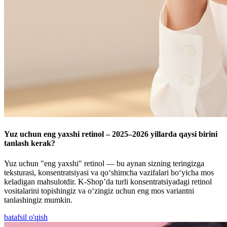
Yuz uchun eng yaxshi retinol – 2025–2026 yillarda qaysi birini
tanlash kerak?
Yuz uchun "eng yaxshi" retinol — bu aynan sizning teringizga
teksturasi, konsentratsiyasi va qo‘shimcha vazifalari bo‘yicha mos
keladigan mahsulotdir. K-Shop’da turli konsentratsiyadagi retinol
vositalarini topishingiz va o‘zingiz uchun eng mos variantni
tanlashingiz mumkin.
batafsil o'qish