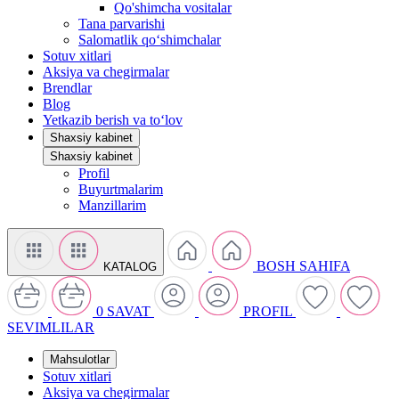
Qo'shimcha vositalar
Tana parvarishi
Salomatlik qo‘shimchalar
Sotuv xitlari
Aksiya va chegirmalar
Brendlar
Blog
Yetkazib berish va to‘lov
Shaxsiy kabinet
Shaxsiy kabinet
Profil
Buyurtmalarim
Manzillarim
BOSH SAHIFA
KATALOG
0
SAVAT
PROFIL
SEVIMLILAR
Mahsulotlar
Sotuv xitlari
Aksiya va chegirmalar