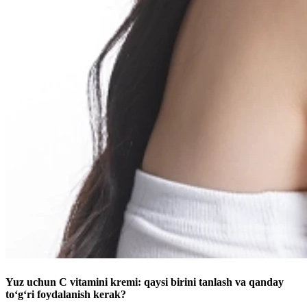
Yuz uchun C vitamini kremi: qaysi birini tanlash va qanday
to‘g‘ri foydalanish kerak?