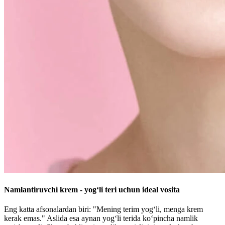
Namlantiruvchi krem - yog‘li teri uchun ideal vosita
Eng katta afsonalardan biri: "Mening terim yog‘li, menga krem
kerak emas." Aslida esa aynan yog‘li terida ko‘pincha namlik