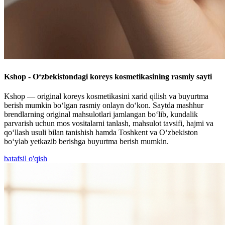
Kshop - O‘zbekistondagi koreys kosmetikasining rasmiy sayti
Kshop — original koreys kosmetikasini xarid qilish va buyurtma
berish mumkin bo‘lgan rasmiy onlayn do‘kon. Saytda mashhur
brendlarning original mahsulotlari jamlangan bo‘lib, kundalik
parvarish uchun mos vositalarni tanlash, mahsulot tavsifi, hajmi va
qo‘llash usuli bilan tanishish hamda Toshkent va O‘zbekiston
bo‘ylab yetkazib berishga buyurtma berish mumkin.
batafsil o'qish