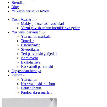
Brendlar
Blog
Yetkazib berish va to‘lov
Yuzni tozalash
Makiyajni tozalash vositalari
Yuzni yuvish uchun ko‘piklar va gellar
Yuz terisi parvarishi
Yuz uchun maskalar
Tonerlar
Essensiyalar
Sivorotkalar
Teri parvarishi gadjetlari
Namlovchi
Eksfoliatsiya
Ko'z atrofi parvarishi
Quyoshdan himoya
Pardoz
Yuz uchun
Ko'z va qoshlar uchun
Lablar uchun
Pardoz aksessuarlari