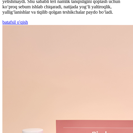
yetishmaydi. Shu sababli teri namlik tanqisligini qoplash uchun
ko‘proq sebum ishlab chiqaradi, natijada yog‘li yaltiroqlik,
yallig‘lanishlar va tiqilib qolgan teshikchalar paydo bo‘ladi.
batafsil o'qish