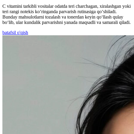
C vitamini tarkibli vositalar odatda teri charchagan, xiralashgan yoki
teri rangi notekis ko‘ringanda parvarish rutinasiga qo‘shiladi.
Bunday mahsulotlarni tozalash va tonerdan keyin qo‘llash qulay
bo‘lib, ular kundalik parvarishni yanada maqsadli va samarali qiladi.
batafsil o'qish