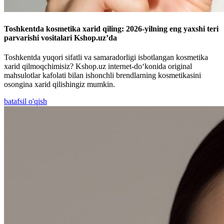
Toshkentda kosmetika xarid qiling: 2026-yilning eng yaxshi teri
parvarishi vositalari Kshop.uz’da
Toshkentda yuqori sifatli va samaradorligi isbotlangan kosmetika
xarid qilmoqchimisiz? Kshop.uz internet-do‘konida original
mahsulotlar kafolati bilan ishonchli brendlarning kosmetikasini
osongina xarid qilishingiz mumkin.
batafsil o'qish