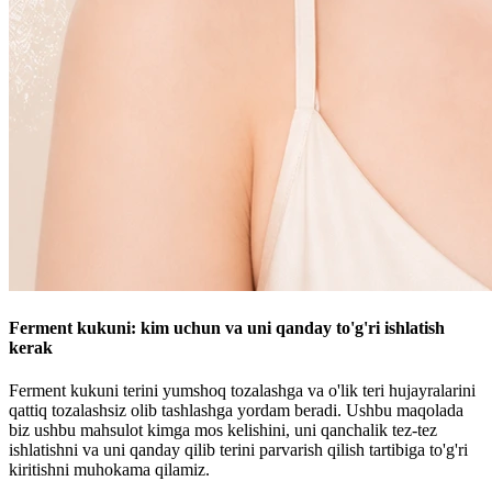
Ferment kukuni: kim uchun va uni qanday to'g'ri ishlatish
kerak
Ferment kukuni terini yumshoq tozalashga va o'lik teri hujayralarini
qattiq tozalashsiz olib tashlashga yordam beradi. Ushbu maqolada
biz ushbu mahsulot kimga mos kelishini, uni qanchalik tez-tez
ishlatishni va uni qanday qilib terini parvarish qilish tartibiga to'g'ri
kiritishni muhokama qilamiz.