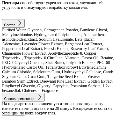
Пептиды
способствуют укреплению кожи, улучшают её
упругость и стимулируют выработку коллагена.
Состав
Purified Water, Glycerin, Carrageenan Powder, Butylene Glycol,
Methylmethionine, Hydrogenated Polyisobutene, Anemarrhena
asphodeloidesExtract, Sodium Hyaluronate, Beta-glucan,
Adenosine, Lavender Flower Extract, Bergamot Leaf Extract,
Peppermint Leaf Extract, Freesia Extract, Rosemary Leaf Extract,
Chamomile Flower Extract, Acetylhexapeptide-8, Copper
Tripeptide-1, Tripeptide-10 Citrulline, Allantoin, Castor Oil, Betaine,
PEG-7 Glyceryl Cocoate, Shea Butter, Polysorb Bate 60, PEG-60
Hydrogenated Castor Oil, Tetrahydroxypropyl Ethylenediamine,
Calcium Chloride, Sclelotium Gum, Hydroxyethyl Cellulose, Carob
Soybean Gum, Guar Gum, Tangerine Seed Extract, Weaver
Bamboo Stem Extract, Daewang Pine Leaf Extract, Golden Extract,
Ethylhexyl Glycerin, Glyceryl Caprylate, Potassium Sorbate, 1,2-
hexanediol, Clofenesin, Fragrance
Способ применения
На предварительно очищенную и тонизированную кожу
нанесите патчи и оставьте на 20 минут. Распределите остатки
эссенции по коже вокруг глаз.