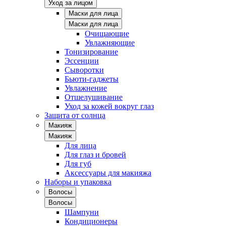
Уход за лицом
Маски для лица
Маски для лица
Очищающие
Увлажняющие
Тонизирование
Эссенции
Сыворотки
Бьюти-гаджеты
Увлажнение
Отшелушивание
Уход за кожей вокруг глаз
Защита от солнца
Макияж
Макияж
Для лица
Для глаз и бровей
Для губ
Аксессуары для макияжа
Наборы и упаковка
Волосы
Волосы
Шампуни
Кондиционеры