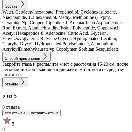
Состав
Water, Cetylethylhexanoate, Propanediol, Cyclohexasiloxane,
Niacinamide, 1,2-hexanediol, Methyl Methionine (1 Ppm),
Ceramide Np, Copper Tripeptide-1, Anemarrhena Asphodeloides
Root Extract, Alanine/histidine/lysine Polypeptide, Copper-hcl,
Acetyl Hexapeptide-8, Adenosine, Citric Acid, Glycerin,
Ethylhexylglycerin, Butylene Glycol, Hydrogenated Lecithin,
Caprylyl Glycol, Hydrogenated Polyisobutene, Ammonium
AcryloylDimethyltaurate/vp Copolymer, Sorbitan Sesquioleate
Способ применения
Закройте глаза и распылите мист с расстояния 15-20 см, после
лёгкими похлопывающими движениями помогите средству
впитаться.
отзывы
5 из 5
0 отзыва
все отзывы
оставить отзыв
5
0