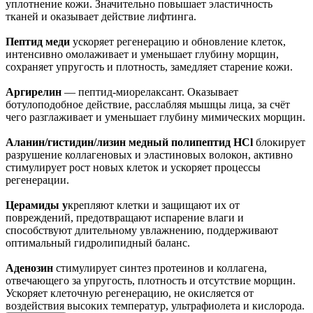
уплотнение кожи. Значительно повышает эластичность
тканей и оказывает действие лифтинга.
Пептид меди
ускоряет регенерацию и обновление клеток,
интенсивно омолаживает и уменьшает глубину морщин,
сохраняет упругость и плотность, замедляет старение кожи.
Аргирелин
— пептид-миорелаксант. Оказывает
ботулоподобное действие, расслабляя мышцы лица, за счёт
чего разглаживает и уменьшает глубину мимических морщин.
Аланин/гистидин/лизин медный полипептид HCl
блокирует
разрушение коллагеновых и эластиновых волокон, активно
стимулирует рост новых клеток и ускоряет процессы
регенерации.
Церамиды у
крепляют клетки и защищают их от
повреждений, предотвращают испарение влаги и
способствуют длительному увлажнению, поддерживают
оптимальный гидролипидный баланс.
Аденозин
стимулирует синтез протеинов и коллагена,
отвечающего за упругость, плотность и отсутствие морщин.
Ускоряет клеточную регенерацию, не окисляется от
воздействия высоких температур, ультрафиолета и кислорода.