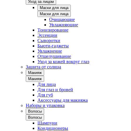
Уход за лицом
Маски для лица
Маски для лица
Очищающие
Увлажняющие
Тонизирование
Эссенции
Сыворотки
Бьюти-гаджеты
Увлажнение
Отшелушивание
Уход за кожей вокруг глаз
Защита от солнца
Макияж
Макияж
Для лица
Для глаз и бровей
Для губ
Аксессуары для макияжа
Наборы и упаковка
Волосы
Волосы
Шампуни
Кондиционеры