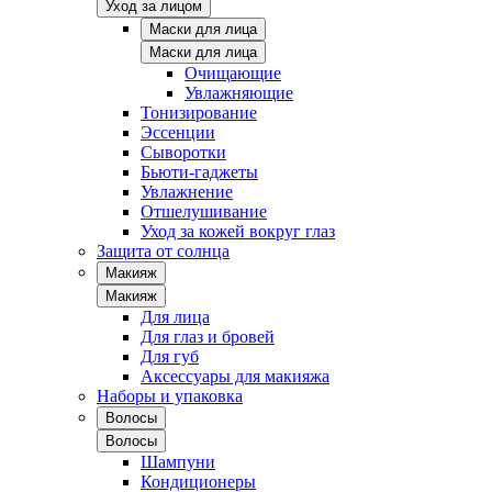
Уход за лицом
Маски для лица
Маски для лица
Очищающие
Увлажняющие
Тонизирование
Эссенции
Сыворотки
Бьюти-гаджеты
Увлажнение
Отшелушивание
Уход за кожей вокруг глаз
Защита от солнца
Макияж
Макияж
Для лица
Для глаз и бровей
Для губ
Аксессуары для макияжа
Наборы и упаковка
Волосы
Волосы
Шампуни
Кондиционеры