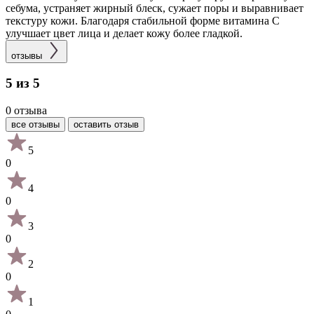
себума, устраняет жирный блеск, сужает поры и выравнивает
текстуру кожи. Благодаря стабильной форме витамина C
улучшает цвет лица и делает кожу более гладкой.
отзывы
5 из 5
0 отзыва
все отзывы
оставить отзыв
5
0
4
0
3
0
2
0
1