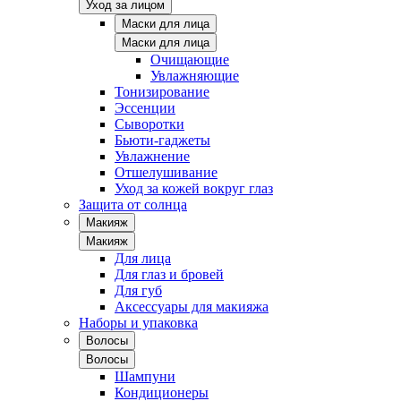
Уход за лицом
Маски для лица
Маски для лица
Очищающие
Увлажняющие
Тонизирование
Эссенции
Сыворотки
Бьюти-гаджеты
Увлажнение
Отшелушивание
Уход за кожей вокруг глаз
Защита от солнца
Макияж
Макияж
Для лица
Для глаз и бровей
Для губ
Аксессуары для макияжа
Наборы и упаковка
Волосы
Волосы
Шампуни
Кондиционеры