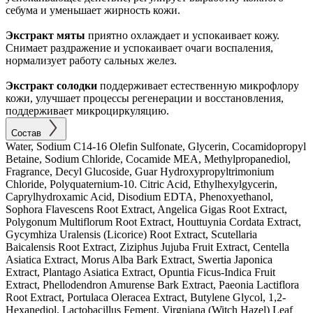
себума и уменьшает жирность кожи.
Экстракт мяты
приятно охлаждает и успокаивает кожу.
Снимает раздражение и успокаивает очаги воспаления,
нормализует работу сальных желез.
Экстракт солодки
поддерживает естественную микрофлору
кожи, улучшает процессы регенерации и восстановления,
поддерживает микроциркуляцию.
Состав
Water, Sodium C14-16 Olefin Sulfonate, Glycerin, Cocamidopropyl
Betaine, Sodium Chloride, Cocamide MEA, Methylpropanediol,
Fragrance, Decyl Glucoside, Guar Hydroxypropyltrimonium
Chloride, Polyquaternium-10. Citric Acid, Ethylhexylgycerin,
Caprylhydroxamic Acid, Disodium EDTA, Phenoxyethanol,
Sophora Flavescens Root Extract, Angelica Gigas Root Extract,
Polygonum Multiflorum Root Extract, Houttuynia Cordata Extract,
Gycymhiza Uralensis (Licorice) Root Extract, Scutellaria
Baicalensis Root Extract, Ziziphus Jujuba Fruit Extract, Centella
Asiatica Extract, Morus Alba Bark Extract, Swertia Japonica
Extract, Plantago Asiatica Extract, Opuntia Ficus-Indica Fruit
Extract, Phellodendron Amurense Bark Extract, Paeonia Lactiflora
Root Extract, Portulaca Oleracea Extract, Butylene Glycol, 1,2-
Hexanediol, Lactobacillus Fement, Virgniana (Witch Hazel) Leaf