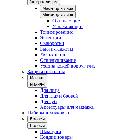
Уход за лицом
Маски для лица
Маски для лица
Очищающие
Увлажняющие
Тонизирование
Эссенции
Сыворотки
Бьюти-гаджеты
Увлажнение
Отшелушивание
Уход за кожей вокруг глаз
Защита от солнца
Макияж
Макияж
Для лица
Для глаз и бровей
Для губ
Аксессуары для макияжа
Наборы и упаковка
Волосы
Волосы
Шампуни
Кондиционеры