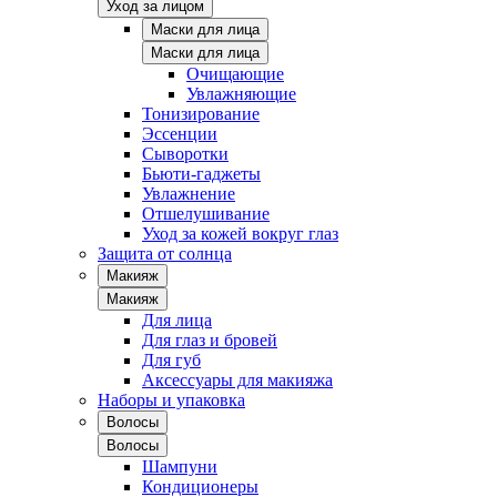
Уход за лицом
Маски для лица
Маски для лица
Очищающие
Увлажняющие
Тонизирование
Эссенции
Сыворотки
Бьюти-гаджеты
Увлажнение
Отшелушивание
Уход за кожей вокруг глаз
Защита от солнца
Макияж
Макияж
Для лица
Для глаз и бровей
Для губ
Аксессуары для макияжа
Наборы и упаковка
Волосы
Волосы
Шампуни
Кондиционеры