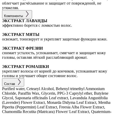
облегчает расчёсывание и защищает от повреждений, не
утяжеляя.
Компоненты
ЭКСТРАКТ ЛАВАНДЫ
эффективно борется с ломкостью волос.
ЭКСТРАКТ МЯТЫ
освежает, тонизирует и укрепляет защитные функции кожи.
ЭКСТРАКТ ФРЕЗИИ
снимает усталость, успокаивает, смягчает и защищает кожу
головы, оставляя лёгкий расслабляющий аромат.
ЭКСТРАКТ РОМАШКИ
укрепляет волосы от корней до кончиков, успокаивает кожу
головы и улучшает общее состояние волос.
Состав
Purified water, Cetearyl Alcohol, Behenyl trimethyl Ammonium
Chloride, Paraffin Wax, Glycerin, PPG-3 Caprylyl ether, Butylene
Glycol, Saponaria officinalis Leaf extract, Lavandula Angustifolia
(Lavender) Flower Extract, Monarda Didyma Leaf Extract, Mentha
Piperita (Peppermint) Leaf Extract, Freesia Alba Flower Extract,
Chamomilla Recutita (Matricara) Flower/ Leaf Extract, Quaternium-