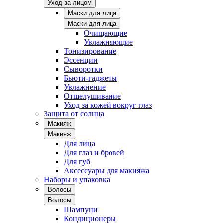
Уход за лицом
Маски для лица
Маски для лица
Очищающие
Увлажняющие
Тонизирование
Эссенции
Сыворотки
Бьюти-гаджеты
Увлажнение
Отшелушивание
Уход за кожей вокруг глаз
Защита от солнца
Макияж
Макияж
Для лица
Для глаз и бровей
Для губ
Аксессуары для макияжа
Наборы и упаковка
Волосы
Волосы
Шампуни
Кондиционеры