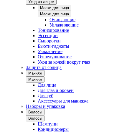
Уход за лицом
Маски для лица
Маски для лица
Очищающие
Увлажняющие
Тонизирование
Эссенции
Сыворотки
Бьюти-гаджеты
Увлажнение
Отшелушивание
Уход за кожей вокруг глаз
Защита от солнца
Макияж
Макияж
Для лица
Для глаз и бровей
Для губ
Аксессуары для макияжа
Наборы и упаковка
Волосы
Волосы
Шампуни
Кондиционеры