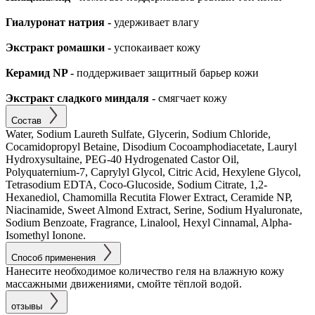
Гиалуронат натрия -
удерживает влагу
Экстракт ромашки -
успокаивает кожу
Керамид NP -
поддерживает защитный барьер кожи
Экстракт сладкого миндаля -
смягчает кожу
Состав
Water, Sodium Laureth Sulfate, Glycerin, Sodium Chloride,
Cocamidopropyl Betaine, Disodium Cocoamphodiacetate, Lauryl
Hydroxysultaine, PEG-40 Hydrogenated Castor Oil,
Polyquaternium-7, Caprylyl Glycol, Citric Acid, Hexylene Glycol,
Tetrasodium EDTA, Coco-Glucoside, Sodium Citrate, 1,2-
Hexanediol, Chamomilla Recutita Flower Extract, Ceramide NP,
Niacinamide, Sweet Almond Extract, Serine, Sodium Hyaluronate,
Sodium Benzoate, Fragrance, Linalool, Hexyl Cinnamal, Alpha-
Isomethyl Ionone.
Способ применения
Нанесите необходимое количество геля на влажную кожу
массажными движениями, смойте тёплой водой.
отзывы