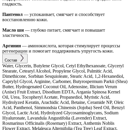
гладкость.
Пантенол
— успокаивает, смягчает и способствует
восстановлению кожи.
Масло ши
— глубоко питает, смягчает и повышает
эластичность.
Аргинин
— аминокислота, которая стимулирует процессы
регенерации и помогает поддерживать упругость кожи.
Состав
Water, Glycerin, Butylene Glycol, Cetyl Ethylhexanoate, Glyceryl
Stearate, Cetearyl Alcohol, Propylene Glycol, Palmitic Acid,
Dimethicone, Sorbitan Sesquioleate, Stearic Acid, 1,2-Hexanediol,
Caprylyl Glycol, Arginine, Carbomer, Butyrospermum Parkii (Shea)
Butter, Hydrogenated Coconut Oil, Adenosine, Illicium Verum
(Anise) Fruit Extract, Disodium EDTA, Argania Spinosa Kernel
Oil, Urea, Tocopheryl Acetate, Propanediol, Myristic Acid,
Hydrolyzed Keratin, Arachidic Acid, Betaine, Ceramide NP, Oleic
Acid, Panthenol, Simmondsia Chinensis (Jojoba) Seed Oil, Benzyl
Glycol, Lactic Acid, Hydrolyzed Glycosaminoglycans, Sodium
Hyaluronate, Lavandula Angustifolia (Lavender) Extract,
Rosmarinus Officinalis (Rosemary) Extract, Anthemis Noblis
Flower Extract, Melaleuca Alternifolia (Tea Tree) Leaf Extract,