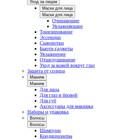
Уход за лицом
Маски для лица
Маски для лица
Очищающие
Увлажняющие
Тонизирование
Эссенции
Сыворотки
Бьюти-гаджеты
Увлажнение
Отшелушивание
Уход за кожей вокруг глаз
Защита от солнца
Макияж
Макияж
Для лица
Для глаз и бровей
Для губ
Аксессуары для макияжа
Наборы и упаковка
Волосы
Волосы
Шампуни
Кондиционеры