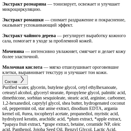
Экстракт розмарина
— тонизирует, освежает и улучшает
микроциркуляцию.
Экстракт ромашки
— снимает раздражение и покраснение,
оказывает успокаивающий эффект.
Экстракт чайного дерева
— регулирует выработку кожного
сала, помогает в уходе за проблемной кожей.
Мочевина
— интенсивно увлажняет, смягчает и делает кожу
более эластичной.
Молочная кислота
— мягко отшелушивает ороговевшие
клетки, выравнивает текстуру и улучшает тон кожи.
Состав
Purified water, glycerin, butylene glycol, cetyl ethylhexanoate,
cetearyl alcohol, glyceryl stearate, #propylene glycol, palmitic acid,
dimethicone, sorbitan sesquioleate, stearic acid, arginine, carbomer,
1,2-hexanediol, caprylyl glycol, shea butter, hydrogenated coconut
oil, peppermint oil, star anise extract, disodium EDTA, argania
kernel oil, #urea, tocopheryl acetate, propanediol, myristic acid,
hydrolyzed keratin, arachidic acid, *plum extract, *apple extract,
*papaya fruit extract, *grape extract, betaine, ceramide NP, oleic
acid, Panthenol, Jojoba Seed Oil, Benzyl Glycol, Lactic Acid,