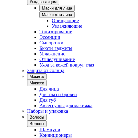
Уход за лицом
Маски для лица
Маски для лица
Очищающие
Увлажняющие
Тонизирование
Эссенции
Сыворотки
Бьюти-гаджеты
Увлажнение
Отшелушивание
Уход за кожей вокруг глаз
Защита от солнца
Макияж
Макияж
Для лица
Для глаз и бровей
Для губ
Аксессуары для макияжа
Наборы и упаковка
Волосы
Волосы
Шампуни
Кондиционеры