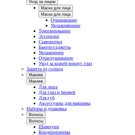
Уход за лицом
Маски для лица
Маски для лица
Очищающие
Увлажняющие
Тонизирование
Эссенции
Сыворотки
Бьюти-гаджеты
Увлажнение
Отшелушивание
Уход за кожей вокруг глаз
Защита от солнца
Макияж
Макияж
Для лица
Для глаз и бровей
Для губ
Аксессуары для макияжа
Наборы и упаковка
Волосы
Волосы
Шампуни
Кондиционеры