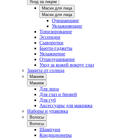
Уход за лицом
Маски для лица
Маски для лица
Очищающие
Увлажняющие
Тонизирование
Эссенции
Сыворотки
Бьюти-гаджеты
Увлажнение
Отшелушивание
Уход за кожей вокруг глаз
Защита от солнца
Макияж
Макияж
Для лица
Для глаз и бровей
Для губ
Аксессуары для макияжа
Наборы и упаковка
Волосы
Волосы
Шампуни
Кондиционеры