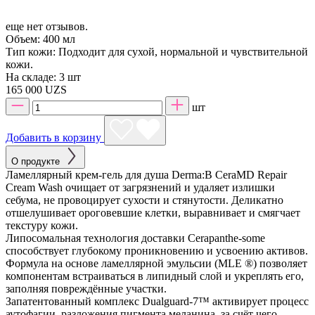
еще нет отзывов.
Объем:
400 мл
Тип кожи:
Подходит для сухой, нормальной и чувствительной
кожи.
На складе:
3 шт
165 000 UZS
шт
Добавить в корзину
О продукте
Ламеллярный крем-гель для душа Derma:B CeraMD Repair
Cream Wash очищает от загрязнений и удаляет излишки
себума, не провоцирует сухости и стянутости. Деликатно
отшелушивает ороговевшие клетки, выравнивает и смягчает
текстуру кожи.
Липосомальная технология доставки Cerapanthe-some
способствует глубокому проникновению и усвоению активов.
Формула на основе ламеллярной эмульсии (MLE ®) позволяет
компонентам встраиваться в липидный слой и укреплять его,
заполняя повреждённые участки.
Запатентованный комплекс Dualguard-7™ активирует процесс
аутофагии, разложения пигмента меланина, за счёт чего