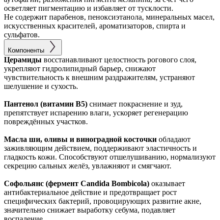
осветляет пигментацию и избавляет от тусклости.
Не содержит парабенов, пеноксиэтанола, минеральных масел,
искусственных красителей, ароматизаторов, спирта и
сульфатов.
Компоненты
Церамиды
восстанавливают целостность рогового слоя,
укрепляют гидролипидный барьер, снижают
чувствительность к внешним раздражителям, устраняют
шелушение и сухость.
Пантенол (витамин B5)
снимает покраснение и зуд,
препятствует испарению влаги, ускоряет регенерацию
повреждённых участков.
Масла ши, оливы и виноградной косточки
обладают
заживляющим действием, поддерживают эластичность и
гладкость кожи. Способствуют отшелушиванию, нормализуют
секрецию сальных желёз, увлажняют и смягчают.
Софольянс (фермент Candida Bombicola)
оказывает
антибактериальное действие и предотвращает рост
специфических бактерий, провоцирующих развитие акне,
значительно снижает выработку себума, подавляет
воспаление.