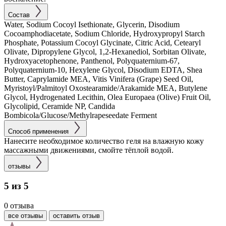
Состав
Water, Sodium Cocoyl Isethionate, Glycerin, Disodium
Cocoamphodiacetate, Sodium Chloride, Hydroxypropyl Starch
Phosphate, Potassium Cocoyl Glycinate, Citric Acid, Cetearyl
Olivate, Dipropylene Glycol, 1,2-Hexanediol, Sorbitan Olivate,
Hydroxyacetophenone, Panthenol, Polyquaternium-67,
Polyquaternium-10, Hexylene Glycol, Disodium EDTA, Shea
Butter, Caprylamide MEA, Vitis Vinifera (Grape) Seed Oil,
Myristoyl/Palmitoyl Oxostearamide/Arakamide MEA, Butylene
Glycol, Hydrogenated Lecithin, Olea Europaea (Olive) Fruit Oil,
Glycolipid, Ceramide NP, Candida
Bombicola/Glucose/Methylrapeseedate Ferment
Способ применения
Нанесите необходимое количество геля на влажную кожу
массажными движениями, смойте тёплой водой.
отзывы
5 из 5
0 отзыва
все отзывы
оставить отзыв