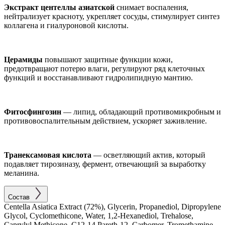
Экстракт центеллы азиатской
снимает воспаления,
нейтрализует красноту, укрепляет сосуды, стимулирует синтез
коллагена и гиалуроновой кислоты.
Церамиды
повышают защитные функции кожи,
предотвращают потерю влаги, регулируют ряд клеточных
функций и восстанавливают гидролипидную мантию.
Фитосфингозин
— липид, обладающий противомикробным и
противовоспалительным действием, ускоряет заживление.
Транексамовая кислота
— осветляющий актив, который
подавляет тирозиназу, фермент, отвечающий за выработку
меланина.
Состав
Centella Asiatica Extract (72%), Glycerin, Propanediol, Dipropylene
Glycol, Cyclomethicone, Water, 1,2-Hexanediol, Trehalose,
Caprylyl Methicone, C12-14 Pareth-12, Carbomer, Tromethamine,