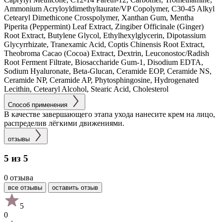
Ammonium Acryloyldimethyltaurate/VP Copolymer, C30-45 Alkyl
Cetearyl Dimethicone Crosspolymer, Xanthan Gum, Mentha
Piperita (Peppermint) Leaf Extract, Zingiber Officinale (Ginger)
Root Extract, Butylene Glycol, Ethylhexylglycerin, Dipotassium
Glycyrrhizate, Tranexamic Acid, Coptis Chinensis Root Extract,
Theobroma Cacao (Cocoa) Extract, Dextrin, Leuconostoc/Radish
Root Ferment Filtrate, Biosaccharide Gum-1, Disodium EDTA,
Sodium Hyaluronate, Beta-Glucan, Ceramide EOP, Ceramide NS,
Ceramide NP, Ceramide AP, Phytosphingosine, Hydrogenated
Lecithin, Cetearyl Alcohol, Stearic Acid, Cholesterol
Способ применения
В качестве завершающего этапа ухода нанесите крем на лицо,
распределив лёгкими движениями.
отзывы
5 из 5
0 отзыва
все отзывы
оставить отзыв
5
0