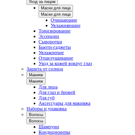
Уход за лицом
Маски для лица
Маски для лица
Очищающие
Увлажняющие
Тонизирование
Эссенции
Сыворотки
Бьюти-гаджеты
Увлажнение
Отшелушивание
Уход за кожей вокруг глаз
Защита от солнца
Макияж
Макияж
Для лица
Для глаз и бровей
Для губ
Аксессуары для макияжа
Наборы и упаковка
Волосы
Волосы
Шампуни
Кондиционеры