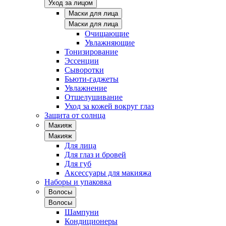
Уход за лицом
Маски для лица
Маски для лица
Очищающие
Увлажняющие
Тонизирование
Эссенции
Сыворотки
Бьюти-гаджеты
Увлажнение
Отшелушивание
Уход за кожей вокруг глаз
Защита от солнца
Макияж
Макияж
Для лица
Для глаз и бровей
Для губ
Аксессуары для макияжа
Наборы и упаковка
Волосы
Волосы
Шампуни
Кондиционеры