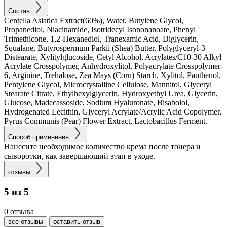
Состав
Centella Asiatica Extract(60%), Water, Butylene Glycol,
Propanediol, Niacinamide, Isotridecyl Isononanoate, Phenyl
Trimethicone, 1,2-Hexanediol, Tranexamic Acid, Diglycerin,
Squalane, Butyrospermum Parkii (Shea) Butter, Polyglyceryl-3
Distearate, Xylitylglucoside, Cetyl Alcohol, Acrylates/C10-30 Alkyl
Acrylate Crosspolymer, Anhydroxylitol, Polyacrylate Crosspolymer-
6, Arginine, Trehalose, Zea Mays (Corn) Starch, Xylitol, Panthenol,
Pentylene Glycol, Microcrystalline Cellulose, Mannitol, Glyceryl
Stearate Citrate, Ethylhexylglycerin, Hydroxyethyl Urea, Glycerin,
Glucose, Madecassoside, Sodium Hyaluronate, Bisabolol,
Hydrogenated Lecithin, Glyceryl Acrylate/Acrylic Acid Copolymer,
Pyrus Communis (Pear) Flower Extract, Lactobacillus Ferment.
Способ применения
Нанесите необходимое количество крема после тонера и
сыворотки, как завершающий этап в уходе.
отзывы
5 из 5
0 отзыва
все отзывы
оставить отзыв