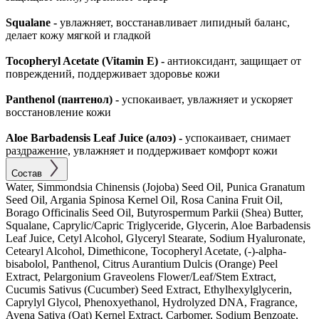
Squalane -
увлажняет, восстанавливает липидный баланс,
делает кожу мягкой и гладкой
Tocopheryl Acetate (Vitamin E) -
антиоксидант, защищает от
повреждений, поддерживает здоровье кожи
Panthenol (пантенол) -
успокаивает, увлажняет и ускоряет
восстановление кожи
Aloe Barbadensis Leaf Juice (алоэ) -
успокаивает, снимает
раздражение, увлажняет и поддерживает комфорт кожи
Состав
Water, Simmondsia Chinensis (Jojoba) Seed Oil, Punica Granatum
Seed Oil, Argania Spinosa Kernel Oil, Rosa Canina Fruit Oil,
Borago Officinalis Seed Oil, Butyrospermum Parkii (Shea) Butter,
Squalane, Caprylic/Capric Triglyceride, Glycerin, Aloe Barbadensis
Leaf Juice, Cetyl Alcohol, Glyceryl Stearate, Sodium Hyaluronate,
Cetearyl Alcohol, Dimethicone, Tocopheryl Acetate, (-)-alpha-
bisabolol, Panthenol, Citrus Aurantium Dulcis (Orange) Peel
Extract, Pelargonium Graveolens Flower/Leaf/Stem Extract,
Cucumis Sativus (Cucumber) Seed Extract, Ethylhexylglycerin,
Caprylyl Glycol, Phenoxyethanol, Hydrolyzed DNA, Fragrance,
Avena Sativa (Oat) Kernel Extract, Carbomer, Sodium Benzoate,