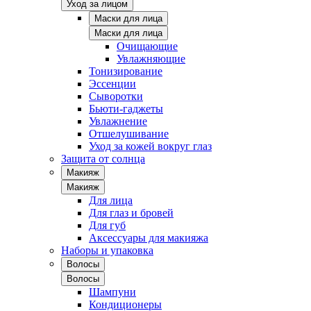
Уход за лицом
Маски для лица
Маски для лица
Очищающие
Увлажняющие
Тонизирование
Эссенции
Сыворотки
Бьюти-гаджеты
Увлажнение
Отшелушивание
Уход за кожей вокруг глаз
Защита от солнца
Макияж
Макияж
Для лица
Для глаз и бровей
Для губ
Аксессуары для макияжа
Наборы и упаковка
Волосы
Волосы
Шампуни
Кондиционеры