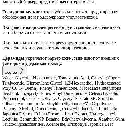
защитный барьер, предотвращая потерю влаги.
Гиалуроновая кислота
глубоко увлажняет, предотвращает
обезвоживание и поддерживает упругость кожи.
Экстракт водорослей
регенерирует, смягчает, выравнивает
тон и борется с возрастными изменениями.
Экстракт мяты
освежает, регулирует жирность, снимает
покраснения и улучшает микроциркуляцию.
Церамиды
укрепляют барьер кожи, защищают от внешних
факторов и удерживают влагу.
Состав
Water, Glycerin, Niacinamide, Tranexamic Acid, Caprylic/Capric
Triglyceride, Dipropylene Glycol, 1,2-Hexanediol, Hydrogenated
Poly(C6-14 Olefin), Phenyl Trimethicone, Macadamia Integrifolia
Seed Oil, Dicaprylyl Ether, Vinyl Dimethicone, Cetearyl Alcohol,
Propanediol, Cetearyl Olivate, Glyceryl Stearate SE, Sorbitan
Olivate, Ammonium Acryloyldimethyltaurate/Vp Copolymer,
Behenyl Alcohol, Dimethiconol, Cetearyl Glucoside, Laminaria
Japonica Extract, Eclipta Prostrata Leaf Extract, Hydrogenated
Lecithin, Ceramide NP, Betaine, Ethylhexylglycerin, Xanthan Gum,
Fructooligosaccharides, Adenosine, Eriobotrya Japonica Leaf