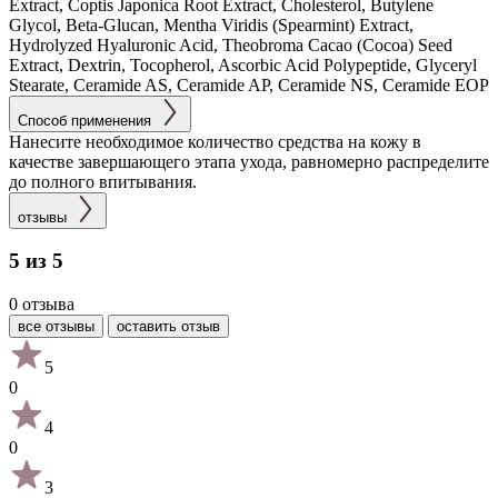
Extract, Coptis Japonica Root Extract, Cholesterol, Butylene
Glycol, Beta-Glucan, Mentha Viridis (Spearmint) Extract,
Hydrolyzed Hyaluronic Acid, Theobroma Cacao (Cocoa) Seed
Extract, Dextrin, Tocopherol, Ascorbic Acid Polypeptide, Glyceryl
Stearate, Ceramide AS, Ceramide AP, Ceramide NS, Ceramide EOP
Способ применения
Нанесите необходимое количество средства на кожу в
качестве завершающего этапа ухода, равномерно распределите
до полного впитывания.
отзывы
5 из 5
0 отзыва
все отзывы
оставить отзыв
5
0
4
0
3