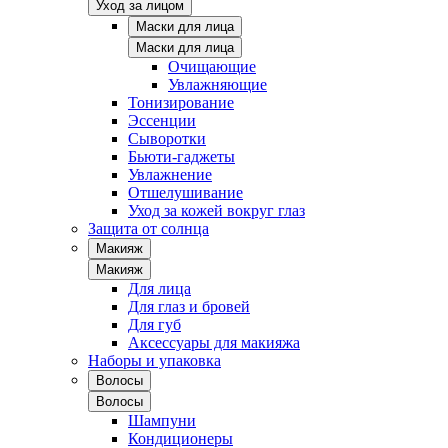
Уход за лицом
Маски для лица
Маски для лица
Очищающие
Увлажняющие
Тонизирование
Эссенции
Сыворотки
Бьюти-гаджеты
Увлажнение
Отшелушивание
Уход за кожей вокруг глаз
Защита от солнца
Макияж
Макияж
Для лица
Для глаз и бровей
Для губ
Аксессуары для макияжа
Наборы и упаковка
Волосы
Волосы
Шампуни
Кондиционеры