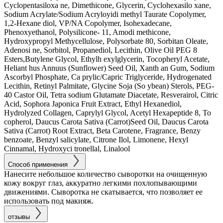
Cyclopentasiloxa ne, Dimethicone, Glycerin, Cyclohexasilo xane,
Sodium Acrylate/Sodium Acryloyidi methyl Taurate Copolymer,
1,2-Hexane diol, VP/NA Copolymer, Isohexadecane,
Phenoxyethanol, Polysilicone- 11, Amodi methicone,
Hydroxypropyl Methycellulose, Polysorbate 80, Sorbitan Oleate,
Adenosi ne, Sorbitol, Propanediol, Lecithin, Olive Oil PEG 8
Esters,Butylene Glycol, Ethylh exylglycerin, Tocopheryl Acetate,
Heliant hus Annuus (Sunflower) Seed Oil, Xanth an Gum, Sodium
Ascorbyl Phosphate, Ca prylic/Capric Triglyceride, Hydrogenated
Lecithin, Retinyl Palmitate, Glycine Soja (So ybean) Sterols, PEG-
40 Castor Oil, Tetra sodium Glutamate Diacetate, Resverairol, Citric
Acid, Sophora Japonica Fruit Extract, Ethyl Hexanediol,
Hydrolyzed Collagen, Caprylyl Glycol, Acetyl Hexapeptide 8, To
copherol, Daucus Carota Sativa (Carrot)Seed Oil, Daucus Carota
Sativa (Carrot) Root Extract, Beta Carotene, Fragrance, Benzy
benzoate, Benzyl salicylate, Citrone Ilol, Limonene, Hexyl
Cinnamal, Hydroxyci tronellal, Linalool
Способ применения
Нанесите небольшое количество сыворотки на очищенную
кожу вокруг глаз, аккуратно легкими похлопывающими
движениями. Сыворотка не скатывается, что позволяет ее
использовать под макияж.
отзывы