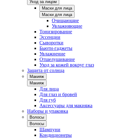
Уход за лицом
Маски для лица
Маски для лица
Очищающие
Увлажняющие
Тонизирование
Эссенции
Сыворотки
Бьюти-гаджеты
Увлажнение
Отшелушивание
Уход за кожей вокруг глаз
Защита от солнца
Макияж
Макияж
Для лица
Для глаз и бровей
Для губ
Аксессуары для макияжа
Наборы и упаковка
Волосы
Волосы
Шампуни
Кондиционеры