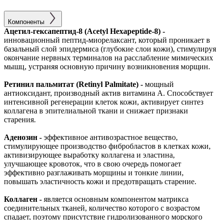
Компоненты
Ацетил-гексапептид-8 (Acetyl Hexapeptide-8) -
инновационный пептид-миорелаксант, который проникает в
базальный слой эпидермиса (глубокие слои кожи), стимулируя
окончание нервных терминалов на расслабление мимических
мышц, устраняя основную причину возникновения морщин.
Ретинил пальмитат (Retinyl Palmitate) -
мощный
антиоксидант, производный актив витамина А. Способствует
интенсивной регенерации клеток кожи, активирует синтез
коллагена в эпителиальной ткани и снижает признаки
старения.
Аденозин -
эффективное антивозрастное вещество,
стимулирующее производство фибробластов в клетках кожи,
активизирующее выработку коллагена и эластина,
улучшающее кровоток, что в свою очередь помогает
эффективно разглаживать морщины и тонкие линии,
повышать эластичность кожи и предотвращать старение.
Коллаген -
является основным компонентом матрикса
соединительных тканей, количество которого с возрастом
спадает, поэтому присутствие гидролизованного морского