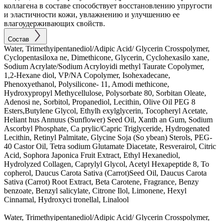
коллагена в составе способствует восстановлению упругости
и эластичности кожи, увлажнению и улучшению ее
влагоудерживающих свойств.
Состав
Water, Trimethyipentanediol/Adipic Acid/ Glycerin Crosspolymer,
Cyclopentasiloxa ne, Dimethicone, Glycerin, Cyclohexasilo xane,
Sodium Acrylate/Sodium Acryloyidi methyl Taurate Copolymer,
1,2-Hexane diol, VP/NA Copolymer, Isohexadecane,
Phenoxyethanol, Polysilicone- 11, Amodi methicone,
Hydroxypropyl Methycellulose, Polysorbate 80, Sorbitan Oleate,
Adenosi ne, Sorbitol, Propanediol, Lecithin, Olive Oil PEG 8
Esters,Butylene Glycol, Ethylh exylglycerin, Tocopheryl Acetate,
Heliant hus Annuus (Sunflower) Seed Oil, Xanth an Gum, Sodium
Ascorbyl Phosphate, Ca prylic/Capric Triglyceride, Hydrogenated
Lecithin, Retinyl Palmitate, Glycine Soja (So ybean) Sterols, PEG-
40 Castor Oil, Tetra sodium Glutamate Diacetate, Resverairol, Citric
Acid, Sophora Japonica Fruit Extract, Ethyl Hexanediol,
Hydrolyzed Collagen, Caprylyl Glycol, Acetyl Hexapeptide 8, To
copherol, Daucus Carota Sativa (Carrot)Seed Oil, Daucus Carota
Sativa (Carrot) Root Extract, Beta Carotene, Fragrance, Benzy
benzoate, Benzyl salicylate, Citrone Ilol, Limonene, Hexyl
Cinnamal, Hydroxyci tronellal, Linalool
Water, Trimethyipentanediol/Adipic Acid/ Glycerin Crosspolymer,