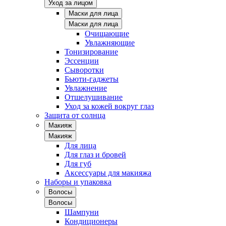
Уход за лицом
Маски для лица
Маски для лица
Очищающие
Увлажняющие
Тонизирование
Эссенции
Сыворотки
Бьюти-гаджеты
Увлажнение
Отшелушивание
Уход за кожей вокруг глаз
Защита от солнца
Макияж
Макияж
Для лица
Для глаз и бровей
Для губ
Аксессуары для макияжа
Наборы и упаковка
Волосы
Волосы
Шампуни
Кондиционеры