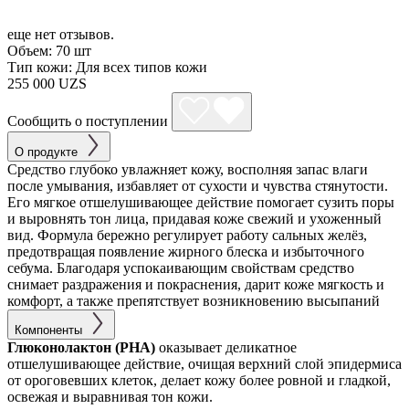
еще нет отзывов.
Объем:
70 шт
Тип кожи:
Для всех типов кожи
255 000 UZS
Сообщить о поступлении
О продукте
Средство глубоко увлажняет кожу, восполняя запас влаги
после умывания, избавляет от сухости и чувства стянутости.
Его мягкое отшелушивающее действие помогает сузить поры
и выровнять тон лица, придавая коже свежий и ухоженный
вид. Формула бережно регулирует работу сальных желёз,
предотвращая появление жирного блеска и избыточного
себума. Благодаря успокаивающим свойствам средство
снимает раздражения и покраснения, дарит коже мягкость и
комфорт, а также препятствует возникновению высыпаний
Компоненты
Глюконолактон (PHA)
оказывает деликатное
отшелушивающее действие, очищая верхний слой эпидермиса
от ороговевших клеток, делает кожу более ровной и гладкой,
освежая и выравнивая тон кожи.