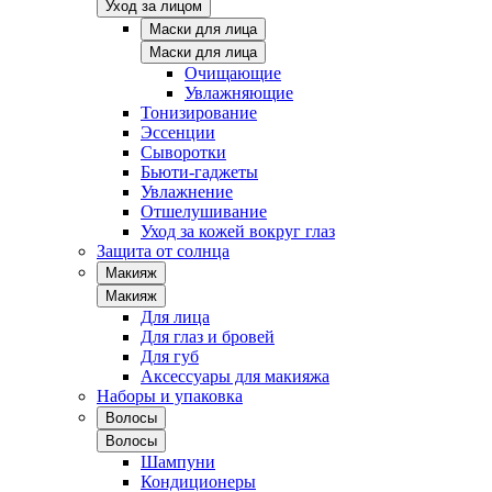
Уход за лицом
Маски для лица
Маски для лица
Очищающие
Увлажняющие
Тонизирование
Эссенции
Сыворотки
Бьюти-гаджеты
Увлажнение
Отшелушивание
Уход за кожей вокруг глаз
Защита от солнца
Макияж
Макияж
Для лица
Для глаз и бровей
Для губ
Аксессуары для макияжа
Наборы и упаковка
Волосы
Волосы
Шампуни
Кондиционеры