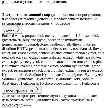
радикалов и успокаивает покраснения.
Экстракт каштановой скорлупы
оказывает поросужающее
и себорегулирующее действие, предотвращает появление
высыпаний и воспалительных процессов.
Состав
Purified water, propanediol, methylpropanediol, 1,2-hexanediol,
glycereth-26, butylene glycol, saccharide hydrolysate,
tromethamine, gluconolactone, panthenol, ethylhexylglycerin,
disodium EDTA, pear extract, madecassoside, rose damask flower
water, orris root extract, centella asiatica extract, melon extract, chia
seed extract, yam extract, pine leaf/stem extract, white rice flower
extract, pentylene glycol, elm root extract, kudzu root extract, pine
leaf extract, evening primrose extract, sodium hyaluronate, grape
extract, persimmon extract, chestnut shell extract, green tea extract,
Hyaluronic Acid, Sodium Hyaluronate Crosspolymer, Hydrolyzed
Sodium Hyaluronate, Hydrolyzed Hyaluronic Acid, Sodium
Acetylated Hyaluronate, Hydroxypropyltrimonium Hyaluronate
Способ применения
Деликатно протереть очищенную кожу лица тонер-пэдом,
дать остаткам эссенции впитаться. Затем приступить к
основному уходу.