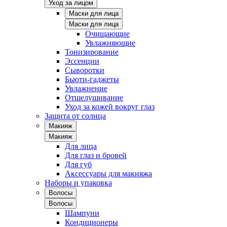
Уход за лицом
Маски для лица
Маски для лица
Очищающие
Увлажняющие
Тонизирование
Эссенции
Сыворотки
Бьюти-гаджеты
Увлажнение
Отшелушивание
Уход за кожей вокруг глаз
Защита от солнца
Макияж
Макияж
Для лица
Для глаз и бровей
Для губ
Аксессуары для макияжа
Наборы и упаковка
Волосы
Волосы
Шампуни
Кондиционеры