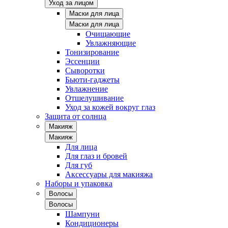
Уход за лицом
Маски для лица
Маски для лица
Очищающие
Увлажняющие
Тонизирование
Эссенции
Сыворотки
Бьюти-гаджеты
Увлажнение
Отшелушивание
Уход за кожей вокруг глаз
Защита от солнца
Макияж
Макияж
Для лица
Для глаз и бровей
Для губ
Аксессуары для макияжа
Наборы и упаковка
Волосы
Волосы
Шампуни
Кондиционеры