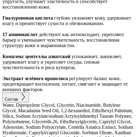
упругость, улучшает эластичность и способствует
восстановлению кожи.
Гиалуроновая кислота
глубоко увлажняет кожу, удерживает
влагу и препятствует сухости и обезвоживанию.
17 аминокислот
действуют как антиоксидант, укрепляют
барьер и уменьшают чувствительность, восстанавливая
структуру кожи и выравнивая тон.
Комплекс центеллы азиатской
успокаивает, заживляет,
удерживает влагу и укрепляет сосуды, снижая
чувствительность и риск купероза.
Экстракт зелёного прополиса
регулирует баланс кожи,
предотвращает воспаления, питает, смягчает и защищает от
внешних факторов.
Состав
Water, Dipropylene Glycol, Glycerin, Niacinamide, Butylene
Glycol, Macadamia Seed Oil, 1,2-hexanediol, Ethylhexyl Palmitate,
Silica, Sodium Acrylate/sodium Acryloyldimethyl Taurate Polymer,
Polyisobutene, Glycereth-26, Ethylhexylglycerin, Caprylyl Glycol,
Adenosine, Sodium Polyacrylate, Centella Asiatica Extract, Sodium
Hyaluronate, Caprylyl/capryl Glucoside, Sorbitan Oleate, Xanthan