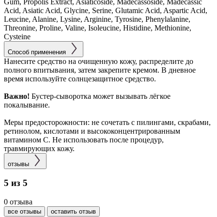
Gum, Propolis Extract, Asiaticoside, Madecassoside, Madecassic
Acid, Asiatic Acid, Glycine, Serine, Glutamic Acid, Aspartic Acid,
Leucine, Alanine, Lysine, Arginine, Tyrosine, Phenylalanine,
Threonine, Proline, Valine, Isoleucine, Histidine, Methionine,
Cysteine
Способ применения
Нанесите средство на очищенную кожу, распределите до
полного впитывания, затем закрепите кремом. В дневное
время используйте солнцезащитное средство.
Важно!
Бустер-сыворотка может вызывать лёгкое
покалывание.
Меры предосторожности: не сочетать с пилингами, скрабами,
ретинолом, кислотами и высококонцентрированным
витамином C. Не использовать после процедур,
травмирующих кожу.
отзывы
5 из 5
0 отзыва
все отзывы
оставить отзыв