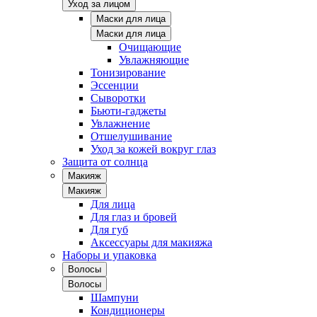
Уход за лицом
Маски для лица
Маски для лица
Очищающие
Увлажняющие
Тонизирование
Эссенции
Сыворотки
Бьюти-гаджеты
Увлажнение
Отшелушивание
Уход за кожей вокруг глаз
Защита от солнца
Макияж
Макияж
Для лица
Для глаз и бровей
Для губ
Аксессуары для макияжа
Наборы и упаковка
Волосы
Волосы
Шампуни
Кондиционеры