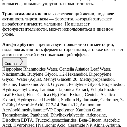
коллагена, повышая упругость и эластичность.
Транексамовая кислота
- осветляющий актив, подавляет
активность тирозиназы — фермента, который запускает
выработку пигмента меланина. Не вызывает
фоточувствительности, может использоваться в дневном
уходе.
Альфа-арбутин -
препятствует появлению пигментации,
подавляя активность фермента тирозиназы, а также оказывает
антисептический и успокаивающий эффект.
Состав
Hippophae Rhamnoides Water, Centella Asiatica Leaf Water,
Niacinamide, Butylene Glycol, 1,2-Hexanediol, Dipropylene
Glycol, Water (Aqua), Methyl Gluceth-20, Methylpropanediol,
Betaine, Tranexamic Acid, Glycerin, Pentylene Glycol, Propanediol,
Hydroxyethyl Urea, Laminaria Japonica Extract, Eclipta Prostrata
Leaf Extract, Ficus Carica (Fig) Fruit Extract, Centella Asiatica
Extract, Hydrogenated Lecithin, Sodium Hyaluronate, Carbomer, 3-
O-Ethyl Ascorbic Acid, C12-14 Pareth-12, Ammonium
Acryloyldimethyltaurate/VP Copolymer, Xanthan Gum,
Tromethamine, Panthenol, Ethylhexylglycerin, Adenosine,
Disodium EDTA, Fructooligosaccharides, Beta-Glucan, Ascorbic
Acid, Hydrolyzed Hyaluronic Acid, Ceramide NP, Alpha-Arbutin,