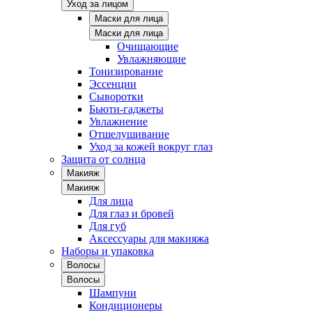
Уход за лицом
Маски для лица
Маски для лица
Очищающие
Увлажняющие
Тонизирование
Эссенции
Сыворотки
Бьюти-гаджеты
Увлажнение
Отшелушивание
Уход за кожей вокруг глаз
Защита от солнца
Макияж
Макияж
Для лица
Для глаз и бровей
Для губ
Аксессуары для макияжа
Наборы и упаковка
Волосы
Волосы
Шампуни
Кондиционеры