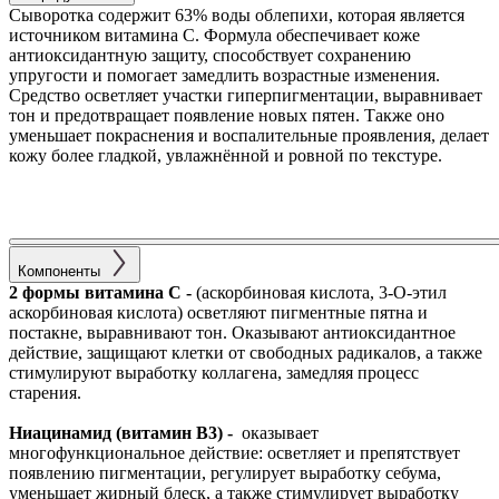
Сыворотка содержит 63% воды облепихи, которая является
источником витамина C. Формула обеспечивает коже
антиоксидантную защиту, способствует сохранению
упругости и помогает замедлить возрастные изменения.
Средство осветляет участки гиперпигментации, выравнивает
тон и предотвращает появление новых пятен. Также оно
уменьшает покраснения и воспалительные проявления, делает
кожу более гладкой, увлажнённой и ровной по текстуре.
Компоненты
2 формы витамина C -
(аскорбиновая кислота, 3-О-этил
аскорбиновая кислота) осветляют пигментные пятна и
постакне, выравнивают тон. Оказывают антиоксидантное
действие, защищают клетки от свободных радикалов, а также
стимулируют выработку коллагена, замедляя процесс
старения.
Ниацинамид (витамин B3) -
оказывает
многофункциональное действие: осветляет и препятствует
появлению пигментации, регулирует выработку себума,
уменьшает жирный блеск, а также стимулирует выработку