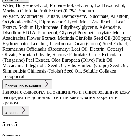
Water, Butylene Glycol, Propanediol, Glycerin, 1,2-Hexanediol,
Morinda Citrifolia Fruit Extract (0.7%), Sodium
Polyacryloyldimethyl Taurate, Diethoxyethyl Succinate, Allantoin,
Octyldodeceth-16, Dipropylene Glycol, Melia Azadirachta Leaf
Extract, Sodium Hyaluronate, Ethylhexylglycerin, Adenosine,
Disodium EDTA, Panthenol, Glyceryl Polymethacrylate, Melia
Azadirachta Flower Extract, Morinda Citrifolia Seed Oil (200 ppm),
Hydrogenated Lecithin, Theobroma Cacao (Cocoa) Seed Extract,
Rosmarinus Officinalis (Rosemary) Leaf Oil, Dextrin, Cetearyl
Olivate, Sorbitan Olivate, Sucrose Palmitate, Citrus Reticulata
(Tangerine) Peel Extract, Olea Europaea (Olive) Fruit Oil,
Macadamia Integrifolia Seed Oil, Vitis Vinifera (Grape) Seed Oil,
Simmondsia Chinensis (Jojoba) Seed Oil, Soluble Collagen,
Tocopherol
Способ применения
Нанесите сыворотку на очищенную и тонизированную кожу,
распределите до полного впитывания, затем закрепите
кремом.
отзывы
5 из 5