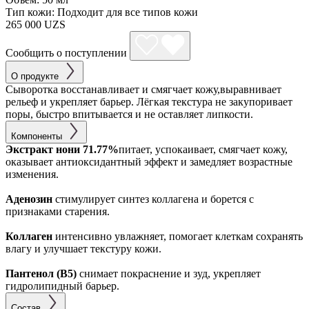
Тип кожи:
Подходит для все типов кожи
265 000 UZS
Сообщить о поступлении
О продукте
Сыворотка восстанавливает и смягчает кожу,выравнивает
рельеф и укрепляет барьер. Лёгкая текстура не закупоривает
поры, быстро впитывается и не оставляет липкости.
Компоненты
Экстракт нони 71.77%
питает, успокаивает, смягчает кожу,
оказывает антиоксидантный эффект и замедляет возрастные
изменения.
Аденозин
стимулирует синтез коллагена и борется с
признаками старения.
Коллаген
интенсивно увлажняет, помогает клеткам сохранять
влагу и улучшает текстуру кожи.
Пантенол (B5)
снимает покраснение и зуд, укрепляет
гидролипидный барьер.
Состав