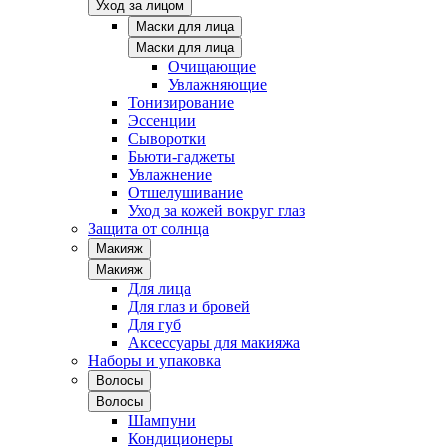
Уход за лицом
Маски для лица
Маски для лица
Очищающие
Увлажняющие
Тонизирование
Эссенции
Сыворотки
Бьюти-гаджеты
Увлажнение
Отшелушивание
Уход за кожей вокруг глаз
Защита от солнца
Макияж
Макияж
Для лица
Для глаз и бровей
Для губ
Аксессуары для макияжа
Наборы и упаковка
Волосы
Волосы
Шампуни
Кондиционеры