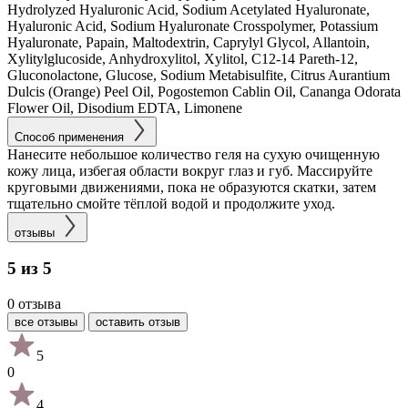
Hydrolyzed Hyaluronic Acid, Sodium Acetylated Hyaluronate,
Hyaluronic Acid, Sodium Hyaluronate Crosspolymer, Potassium
Hyaluronate, Papain, Maltodextrin, Caprylyl Glycol, Allantoin,
Xylitylglucoside, Anhydroxylitol, Xylitol, C12-14 Pareth-12,
Gluconolactone, Glucose, Sodium Metabisulfite, Citrus Aurantium
Dulcis (Orange) Peel Oil, Pogostemon Cablin Oil, Cananga Odorata
Flower Oil, Disodium EDTA, Limonene
Способ применения
Нанесите небольшое количество геля на сухую очищенную
кожу лица, избегая области вокруг глаз и губ. Массируйте
круговыми движениями, пока не образуются скатки, затем
тщательно смойте тёплой водой и продолжите уход.
отзывы
5 из 5
0 отзыва
все отзывы
оставить отзыв
5
0
4