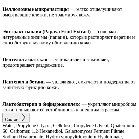
Целлюлозные микрочастицы
— мягко отшелушивают
омертвевшие клетки, не травмируя кожу.
Экстракт папайи (Papaya Fruit Extract)
— содержит
натуральные энзимы (папаин), которые растворяют кератин и
способствуют мягкому обновлению кожи.
Центелла азиатская
— успокаивает и заживляет,
предотвращает раздражение.
Пантенол и бетаин
— увлажняют, смягчают и поддерживают
защитную функцию кожи.
Лактобактерии и бифидокомплекс
— укрепляют микробиом
кожи, повышают её устойчивость к внешним стрессам.
Состав
Water, Propylene Glycol, Cellulose, Propylene Glycol, Quaternium-
60, Carbomer, 1,2-Hexanediol, Galactomyces Ferment Filtrate,
Sodium Hyaluronate, Hydroxypropyltrimonium Hyaluronate,