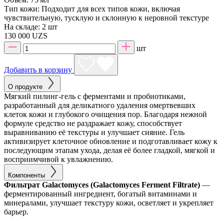
Тип кожи:
Подходит для всех типов кожи, включая
чувствительную, тусклую и склонную к неровной текстуре
На складе:
2 шт
130 000 UZS
шт
Добавить в корзину
О продукте
Мягкий пилинг-гель с ферментами и пробиотиками,
разработанный для деликатного удаления омертвевших
клеток кожи и глубокого очищения пор. Благодаря нежной
формуле средство не раздражает кожу, способствует
выравниванию её текстуры и улучшает сияние. Гель
активизирует клеточное обновление и подготавливает кожу к
последующим этапам ухода, делая её более гладкой, мягкой и
восприимчивой к увлажнению.
Компоненты
Фильтрат Galactomyces (Galactomyces Ferment Filtrate)
—
ферментированный ингредиент, богатый витаминами и
минералами, улучшает текстуру кожи, осветляет и укрепляет
барьер.