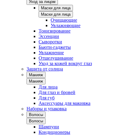
Уход за лицом
Маски для лица
Маски для лица
Очищающие
Увлажняющие
Тонизирование
Эссенции
Сыворотки
Бьюти-гаджеты
Увлажнение
Отшелушивание
Уход за кожей вокруг глаз
Защита от солнца
Макияж
Макияж
Для лица
Для глаз и бровей
Для губ
Аксессуары для макияжа
Наборы и упаковка
Волосы
Волосы
Шампуни
Кондиционеры