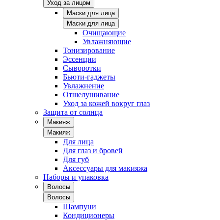
Уход за лицом
Маски для лица
Маски для лица
Очищающие
Увлажняющие
Тонизирование
Эссенции
Сыворотки
Бьюти-гаджеты
Увлажнение
Отшелушивание
Уход за кожей вокруг глаз
Защита от солнца
Макияж
Макияж
Для лица
Для глаз и бровей
Для губ
Аксессуары для макияжа
Наборы и упаковка
Волосы
Волосы
Шампуни
Кондиционеры