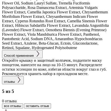
Flower Oil, Sodium Lauryl Sulfate, Tremella Fuciformis
Polysaccharide, Rosa Damascena Extract, Artemisia Vulgaris
Flower Extract, Camellia Japonica Flower Extract, Chrysanthemum
Morifolium Flower Extract, Chrysanthemum Indicum Flower
Extract, Cyperus Rotundus Root Extract, Camellia Sinensis Flower
Extract, Hibiscus Sabdariffa Flower Extract, Lavandula Angustifolia
(Lavender) Flower Extract, Oenothera Biennis (Evening Primrose)
Flower Extract, Viola Mandshurica Flower Extract, Panthenol,
Pantothenic Acid, Sodium DNA, Amaranthus Hypochondriacus
Seed Extract, Azulene, Beta-Glucan, Ectoin, Gluconolactone,
Retinol, Squalane, Hydrogenated Polyisobutene
Способ применения
Откройте крышку и защитный колпачок, подцепите маску
пинцетом, нанесите на лицо на 10-15 минут. Распределите
остатки эссенции по коже, избегая области вокруг глаз и губ.
Рекомендуется хранить набор в прохладном месте.
отзывы
5 из 5
0 отзыва
все отзывы
оставить отзыв