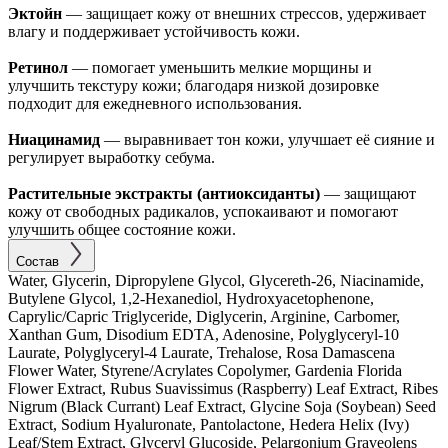
Эктойн
— защищает кожу от внешних стрессов, удерживает
влагу и поддерживает устойчивость кожи.
Ретинол
— помогает уменьшить мелкие морщины и
улучшить текстуру кожи; благодаря низкой дозировке
подходит для ежедневного использования.
Ниацинамид
— выравнивает тон кожи, улучшает её сияние и
регулирует выработку себума.
Растительные экстракты (антиоксиданты)
— защищают
кожу от свободных радикалов, успокаивают и помогают
улучшить общее состояние кожи.
Состав
Water, Glycerin, Dipropylene Glycol, Glycereth-26, Niacinamide,
Butylene Glycol, 1,2-Hexanediol, Hydroxyacetophenone,
Caprylic/Capric Triglyceride, Diglycerin, Arginine, Carbomer,
Xanthan Gum, Disodium EDTA, Adenosine, Polyglyceryl-10
Laurate, Polyglyceryl-4 Laurate, Trehalose, Rosa Damascena
Flower Water, Styrene/Acrylates Copolymer, Gardenia Florida
Flower Extract, Rubus Suavissimus (Raspberry) Leaf Extract, Ribes
Nigrum (Black Currant) Leaf Extract, Glycine Soja (Soybean) Seed
Extract, Sodium Hyaluronate, Pantolactone, Hedera Helix (Ivy)
Leaf/Stem Extract, Glyceryl Glucoside, Pelargonium Graveolens